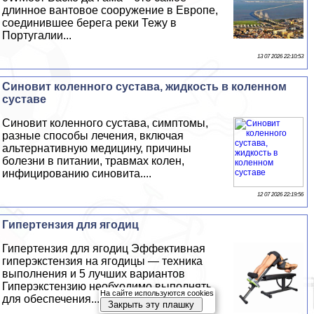
длинное вантовое сооружение в Европе,
соединившее берега реки Тежу в
Португалии...
13 07 2026 22:10:53
Синовит коленного сустава, жидкость в коленном
суставе
Синовит коленного сустава, симптомы,
разные способы лечения, включая
альтернативную медицину, причины
болезни в питании, травмах колен,
инфицированию синовита....
12 07 2026 22:19:56
Гипертензия для ягoдиц
Гипертензия для ягoдиц Эффективная
гиперэкстензия на ягoдицы — техника
выполнения и 5 лучших вариантов
Гиперэкстензию необходимо выполнять
На сайте используются cookies
для обеспечения...
Закрыть эту плашку