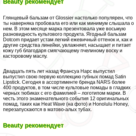
Beauty рекомендует
Глянцевый бальзам от Glossier настолько популярен, что
ты наверняка пробовала его или как минимум слышала о
нем. В этом месяце марка презентовала уже восьмую
разновидность культового продукта. Ягодный бальзам
Dotcom придает устам легкий ежевичный оттенок и, как и
другие средства линейки, увлажняет, насыщает и питает
кожу губ благодаря смягчающему пчелиному воску и
касторовому маслу.
Двадцать пять лет назад Франсуа Нарс выпустил
выпустил свою первую коллекцию губных помад Satin
Lipstick. Сегодня в ассортименте бренда NARS более
400 продуктов, в том числе культовые помады в гладких
черных тюбиках с его фамилией – логотипом марки. В
честь этого знаменательного события 12 оригинальных
помад, таких как Heat Wave (на фото) и Honolulu Honey,
перезапускаются в матово-алых тубах.
Beauty рекомендует