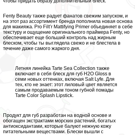
чтобы придать образу дополнительный блеск.
Fenty Beauty также радует фанатов свежим запуском, и
на этот раз ассортимент бренда пополнила новая основа
для макияжа. Pro Filt’r Mattifying Primer объединяет в себе
текстуру и ощущение оригинального праймера Fenty, но
обеспечивает еще больший контроль над жирным
блеском, чтобы ты выглядела свежо и не блестела в
течение даже самого жаркого дня.
Летняя линейка Tarte Sea Collection также
включает в себя блеск для губ H2O Gloss в
семи новых оттенках, включая Salt Lyfe. Для
тех, кто не знает: этот лиловый цвет является
самым продаваемым тоном губной помады
Tarte Color Splash Lipstick.
Продукт для губ разработан на водной основе и
обогащен экстpaктами морских растений, богатых
антиоксидантами, которые балуют нежную кожу
питательными веществами. Блески вышли с