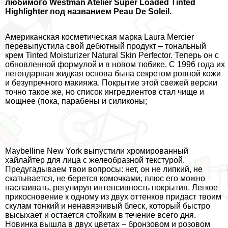
любимого Westman Atelier Super Loaded Tinted
Highlighter под названием Peau De Soleil.
Американская косметическая марка Laura Mercier
перевыпустила свой дебютный продукт – тональный
крем Tinted Moisturizer Natural Skin Perfector. Теперь он с
обновленной формулой и в новом тюбике. С 1996 года их
легендарная жидкая основа была секретом ровной кожи
и безупречного макияжа. Покрытие этой свежей версии
точно такое же, но список ингредиентов стал чище и
мощнее (пока, парабены и силиконы;
Maybelline New York выпустили хромированный
хайлайтер для лица с желеобразной текстурой.
Предугадываем твои вопросы: нет, он не липкий, не
скатывается, не берется комочками, плюс его можно
наслаивать, регулируя интенсивность покрытия. Легкое
прикосновение к одному из двух оттенков придаст твоим
скулам тонкий и ненавязчивый блеск, который быстро
высыхает и остается стойким в течение всего дня.
Новинка вышла в двух цветах – бронзовом и розовом