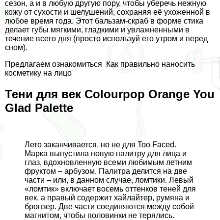
сезон, а и в любую другую пору, чтобы уберечь нежную
кожу от сухости и шелушений, сохраняя её ухоженной в
любое время года. Этот бальзам-скраб в форме стика
делает губы мягкими, гладкими и увлажненными в
течение всего дня (просто используй его утром и перед
сном).
Предлагаем ознакомиться
Как правильно наносить
косметику на лицо
Тени для век Colourpop Orange You
Glad Palette
Лето заканчивается, но не для Too Faced.
Марка выпустила новую палитру для лица и
глаз, вдохновленную всеми любимым летним
фруктом – арбузом. Палитра делится на две
части – или, в данном случае, ломтики. Левый
«ломтик» включает восемь оттенков теней для
век, а правый содержит хайлайтер, румяна и
бронзер. Две части соединяются между собой
магнитом, чтобы половинки не терялись.