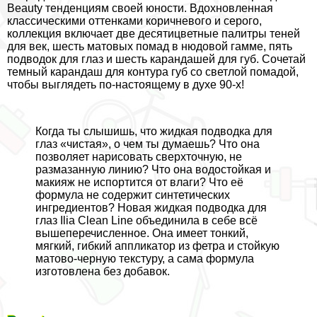
Beauty тенденциям своей юности. Вдохновленная
классическими оттенками коричневого и серого,
коллекция включает две десятицветные палитры теней
для век, шесть матовых помад в нюдовой гамме, пять
подводок для глаз и шесть карандашей для губ. Сочетай
темный карандаш для контура губ со светлой помадой,
чтобы выглядеть по-настоящему в духе 90-х!
Когда ты слышишь, что жидкая подводка для
глаз «чистая», о чем ты думаешь? Что она
позволяет нарисовать сверхточную, не
размазанную линию? Что она водостойкая и
макияж не испортится от влаги? Что её
формула не содержит синтетических
ингредиентов? Новая жидкая подводка для
глаз Ilia Clean Line объединила в себе всё
вышеперечисленное. Она имеет тонкий,
мягкий, гибкий аппликатор из фетра и стойкую
матово-черную текстуру, а сама формула
изготовлена без добавок.