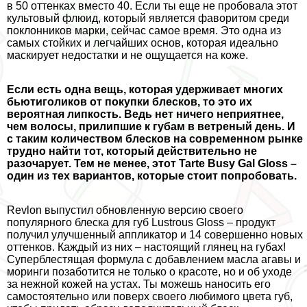
в 50 оттенках вместо 40. Если ты еще не пробовала этот
культовый флюид, который является фаворитом среди
поклонников марки, сейчас самое время. Это одна из
самых стойких и легчайших основ, которая идеально
маскирует недостатки и не ощущается на коже.
Если есть одна вещь, которая удерживает многих
бьютиголиков от покупки блесков, то это их
вероятная липкость. Ведь нет ничего неприятнее,
чем волосы, прилипшие к губам в ветреный день. И
с таким количеством блесков на современном рынке
трудно найти тот, который действительно не
разочарует. Тем не менее, этот Tarte Busy Gal Gloss –
один из тех вариантов, которые стоит попробовать.
Revlon выпустил обновленную версию своего
популярного блеска для губ Lustrous Gloss – продукт
получил улучшенный аппликатор и 14 совершенно новых
оттенков. Каждый из них – настоящий глянец на губах!
Суперблестящая формула с добавлением масла агавы и
моринги позаботится не только о красоте, но и об уходе
за нежной кожей на устах. Ты можешь наносить его
самостоятельно или поверх своего любимого цвета губ,