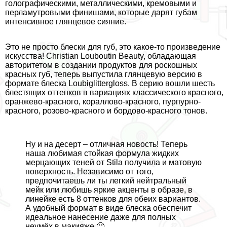
голографическими, металлическими, кремовыми и
перламутровыми финишами, которые дарят губам
интенсивное глянцевое сияние.
Это не просто блески для губ, это какое-то произведение
искусства! Christian Louboutin Beauty, обладающая
авторитетом в создании продуктов для роскошных
красных губ, теперь выпустила глянцевую версию в
формате блеска Loubiglittergloss. В серию вошли шесть
блестящих оттенков в вариациях классического красного,
оранжево-красного, кораллово-красного, пурпурно-
красного, розово-красного и бордово-красного тонов.
Ну и на десерт – отличная новость! Теперь
наша любимая стойкая формула жидких
мерцающих теней от Stila получила и матовую
поверхность. Независимо от того,
предпочитаешь ли ты легкий нейтральный
мейк или любишь яркие акценты в образе, в
линейке есть 8 оттенков для обеих вариантов.
А удобный формат в виде блеска обеспечит
идеальное нанесение даже для полных
неумёх в макияже 🙂