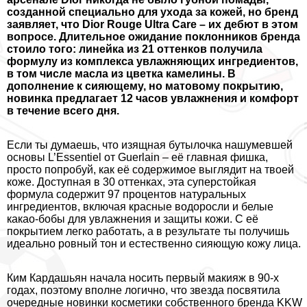
созданной специально для ухода за кожей, но бренд
заявляет, что Dior Rouge Ultra Care – их дебют в этом
вопросе. Длительное ожидание поклонников бренда
стоило того: линейка из 21 оттенков получила
формулу из комплекса увлажняющих ингредиентов,
в том числе масла из цветка камелины. В
дополнение к сияющему, но матовому покрытию,
новинка предлагает 12 часов увлажнения и комфорт
в течение всего дня.
Если ты думаешь, что изящная бутылочка нашумевшей
основы L’Essentiel от Guerlain – её главная фишка,
просто попробуй, как её содержимое выглядит на твоей
коже. Доступная в 30 оттенках, эта суперстойкая
формула содержит 97 процентов натуральных
ингредиентов, включая красные водоросли и белые
какао-бобы для увлажнения и защиты кожи. С её
покрытием легко работать, а в результате ты получишь
идеально ровный тон и естественно сияющую кожу лица.
Ким Кардашьян начала носить первый макияж в 90-х
годах, поэтому вполне логично, что звезда посвятила
очередные новинки косметики собственного бренда KKW