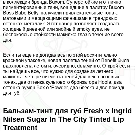
в коллекции бренда Buxom. Суперстойкие и отлично
пигментированные тени, вошедшие в палитру Buxom
Boss Babe Betty, получили привлекательные тона с
матовыми и мерцающими финишами в трендовых
оттенках металлик. Этот набор позволяет создавать
холодный дневной или знойный smoky eyes, не
беспокоясь о стойкости макияжа глаз в течение всего
дня.
Если ты еще не догадалась по этой восхитительно
красивой упаковке, новая палетка теней от Benefit была
вдохновлена летом и, очевидно, фламинго. Открой её, и
ты найдешь всё, что нужно для создания летнего
макияжа: четыре пигмента теней для век в розовых
тонах, два оттенка культового бронзатора Hoola, два
оттенка румян Box o ‘Powder, два блеска и две помады
для губ.
Бальзам-тинт для губ Fresh x Ingrid
Nilsen Sugar In The City Tinted Lip
Treatment