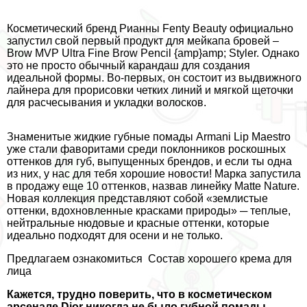
Косметический бренд Рианны Fenty Beauty официально
запустил свой первый продукт для мейкапа бровей –
Brow MVP Ultra Fine Brow Pencil {amp}amp; Styler. Однако
это не просто обычный карандаш для создания
идеальной формы. Во-первых, он состоит из выдвижного
лайнера для прорисовки четких линий и мягкой щеточки
для расчесывания и укладки волосков.
Знаменитые жидкие губные помады Armani Lip Maestro
уже стали фаворитами среди поклонников роскошных
оттенков для губ, выпущенных брендов, и если ты одна
из них, у нас для тебя хорошие новости! Марка запустила
в продажу еще 10 оттенков, назвав линейку Matte Nature.
Новая коллекция представляют собой «землистые
оттенки, вдохновленные красками природы» ─ теплые,
нейтральные нюдовые и красные оттенки, которые
идеально подходят для осени и не только.
Предлагаем ознакомиться
Состав хорошего крема для
лица
Кажется, трудно поверить, что в косметическом
арсенале Dior никогда не было губной помады,