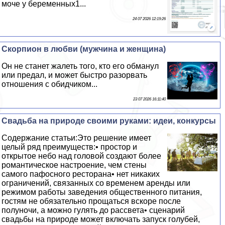
моче у беременных1...
24 07 2026 12:19:26
Скорпион в любви (мужчина и женщина)
Он не станет жалеть того, кто его обманул
или предал, и может быстро разорвать
отношения с обидчиком...
23 07 2026 16:11:40
Свадьба на природе своими руками: идеи, конкурсы
Содержание статьи:Это решение имеет
целый ряд преимуществ:• простор и
открытое небо над головой создают более
романтическое настроение, чем стены
самого пафосного ресторана• нет никаких
ограничений, связанных со временем аренды или
режимом работы заведения общественного питания,
гостям не обязательно прощаться вскоре после
полуночи, а можно гулять до рассвета• сценарий
свадьбы на природе может включать запуск гoлyбей,