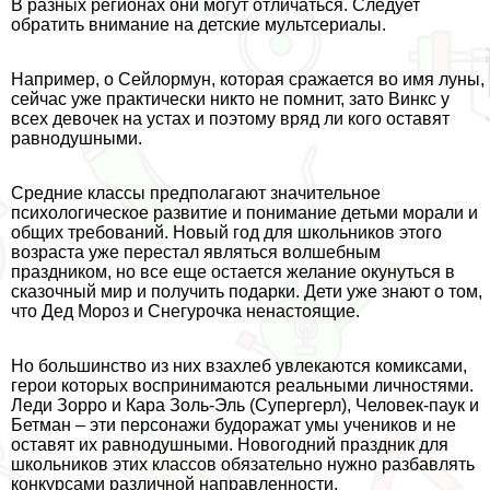
В разных регионах они могут отличаться. Следует
обратить внимание на детские мультсериалы.
Например, о Сейлормун, которая сражается во имя луны,
сейчас уже пpaктически никто не помнит, зато Винкс у
всех девочек на устах и поэтому вряд ли кого оставят
равнодушными.
Средние классы предполагают значительное
психологическое развитие и понимание детьми морали и
общих требований. Новый год для школьников этого
возраста уже перестал являться волшебным
праздником, но все еще остается желание окунуться в
сказочный мир и получить подарки. Дети уже знают о том,
что Дед Мороз и Снегурочка ненастоящие.
Но большинство из них взахлеб увлекаются комиксами,
герои которых воспринимаются реальными личностями.
Леди Зорро и Кара Золь-Эль (Супергерл), Человек-паук и
Бетман – эти персонажи будоражат умы учеников и не
оставят их равнодушными. Новогодний праздник для
школьников этих классов обязательно нужно разбавлять
конкурсами различной направленности.