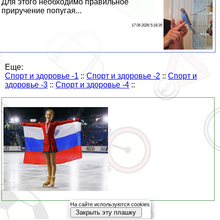
Для этого необходимо правильное
приручение попугая...
17 06 2026 5:18:39
Еще:
Спорт и здоровье -1
::
Спорт и здоровье -2
::
Спорт и
здоровье -3
::
Спорт и здоровье -4
::
На сайте используются cookies
Закрыть эту плашку