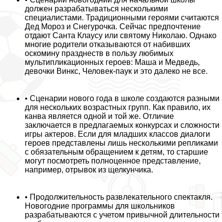
должен разpaбатываться несколькими
специалистами. Традиционными героями считаются
Дед Мороз и Снегурочка. Сейчас предпочтение
отдают Санта Клаусу или святому Николаю. Однако
многие родители отказываются от набивших
оскомину празднеств в пользу любимых
мультипликационных героев: Маша и Медведь,
дeвoчки Винкс, Человек-паук и это далеко не все.
• Сценарии нового года в школе создаются разными
для нескольких возрастных групп. Как правило, их
канва является одной и той же. Отличие
заключается в предлагаемых конкурсах и сложности
игры актеров. Если для младших классов диалоги
героев представлены лишь несколькими репликами
с обязательным обращением к детям, то старшие
могут посмотреть полноценное представление,
например, отрывок из щелкунчика.
• Продолжительность развлекательного спектакля.
Новогодние программы для школьников
разpaбатываются с учетом привычной длительности