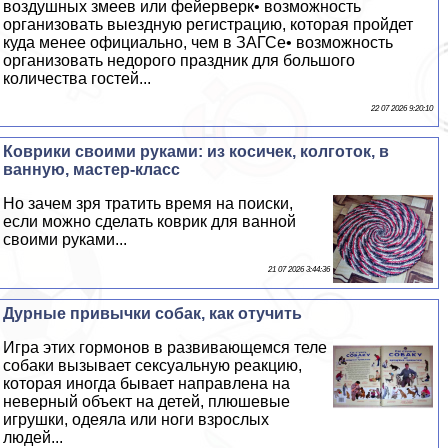
воздушных змеев или фейерверк• возможность
организовать выездную регистрацию, которая пройдет
куда менее официально, чем в ЗАГСе• возможность
организовать недорого праздник для большого
количества гостей...
22 07 2026 9:20:10
Коврики своими руками: из косичек, колготок, в
ванную, мастер-класс
Но зачем зря тратить время на поиски,
если можно сделать коврик для ванной
своими руками...
21 07 2026 3:44:36
Дурные привычки собак, как отучить
Игра этих гормонов в развивающемся теле
собаки вызывает ceкcуальную реакцию,
которая иногда бывает направлена на
неверный объект на детей, плюшевые
игрушки, одеяла или ноги взрослых
людей...