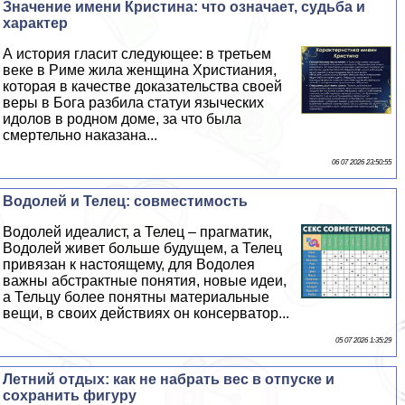
Значение имени Кристина: что означает, судьба и
хаpaктер
А история гласит следующее: в третьем
веке в Риме жила женщина Христиания,
которая в качестве доказательства своей
веры в Бога разбила статуи языческих
идолов в родном доме, за что была
cмepтельно наказана...
06 07 2026 23:50:55
Водолей и Телец: совместимость
Водолей идеалист, а Телец – прагматик,
Водолей живет больше будущем, а Телец
привязан к настоящему, для Водолея
важны абстpaктные понятия, новые идеи,
а Тельцу более понятны материальные
вещи, в своих действиях он консерватор...
05 07 2026 1:35:29
Летний отдых: как не набрать вес в отпуске и
сохранить фигуру