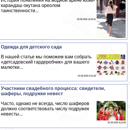
История появления на модной арене юбки-
карандаш окутана ореолом
таинственности...
04 08 2026 16:29:11
Одежда для детского сада
В нашей статье мы поможем вам собрать
«детсадовский гардеробчик» для вашего
малютки...
03 08 2026 0:41:28
Участники свадебного процесса: свидетели,
шаферы, подружки невест
Часто, однако не всегда, число шаферов
должно соответствовать числу подружек
невесты...
02 08 2026 6:22:58