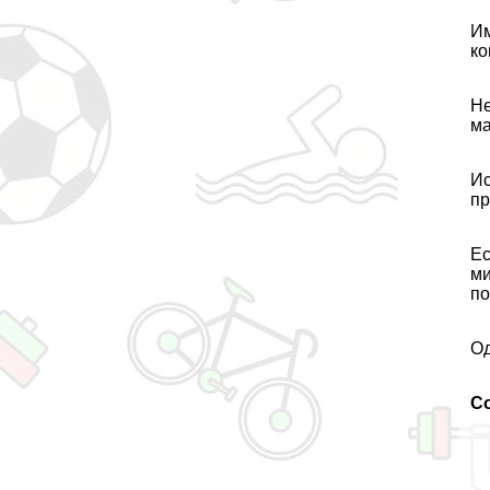
И
ко
Не
ма
Ис
пр
Ес
ми
по
Од
С