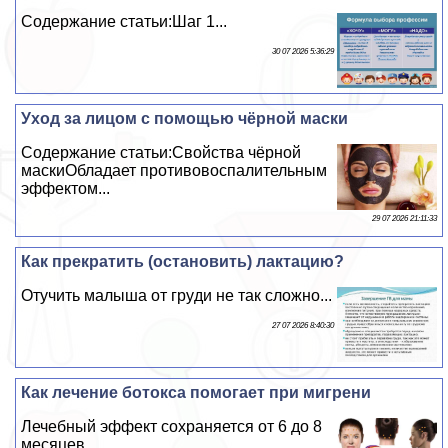
Содержание статьи:Шаг 1...
30 07 2026 5:36:29
Уход за лицом с помощью чёрной маски
Содержание статьи:Свойства чёрной
маскиОбладает противовоспалительным
эффектом...
29 07 2026 21:11:33
Как прекратить (остановить) лактацию?
Отучить малыша от гpyди не так сложно...
27 07 2026 8:40:30
Как лечение ботокса помогает при мигрени
Лечебный эффект сохраняется от 6 до 8
месяцев...