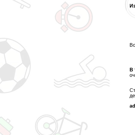
И
Во
В 
оч
Ст
де
a