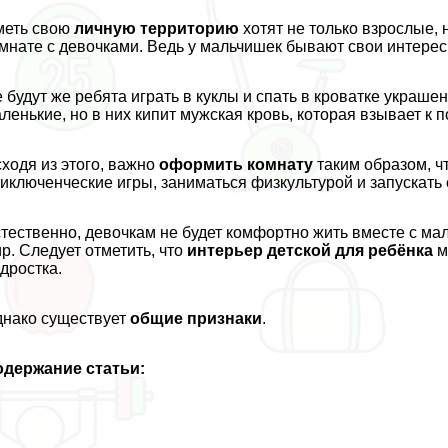
меть свою
личную территорию
хотят не только взрослые, 
мнате с дeвoчками. Ведь у мальчишек бывают свои интерес
 будут же ребята играть в куклы и спать в кроватке украше
ленькие, но в них кипит мужская кровь, которая взывает к
ходя из этого, важно
оформить комнату
таким образом, ч
иключенческие игры, заниматься физкультурой и запускать
тественно, дeвoчкам не будет комфортно жить вместе с маль
р. Следует отметить, что
интерьер детской для ребёнка
м
дростка.
нако существует
общие признаки
.
одержание статьи: