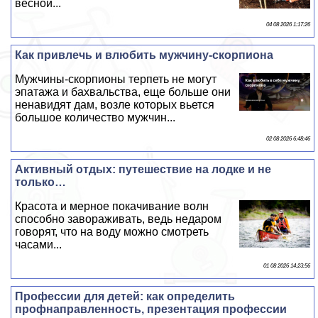
весной...
04 08 2026 1:17:26
Как привлечь и влюбить мужчину-скорпиона
Мужчины-скорпионы терпеть не могут
эпатажа и бахвальства, еще больше они
ненавидят дам, возле которых вьется
большое количество мужчин...
02 08 2026 6:48:46
Активный отдых: путешествие на лодке и не
только…
Красота и мерное покачивание волн
способно завораживать, ведь недаром
говорят, что на воду можно смотреть
часами...
01 08 2026 14:23:56
Профессии для детей: как определить
профнаправленность, презентация профессии