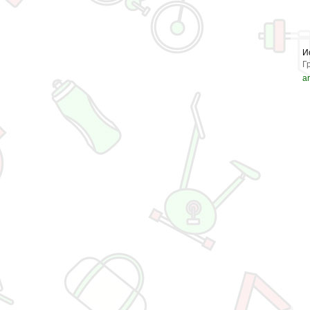
И
Г
ar