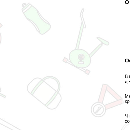
О
О
В 
де
Ма
кр
Чт
со