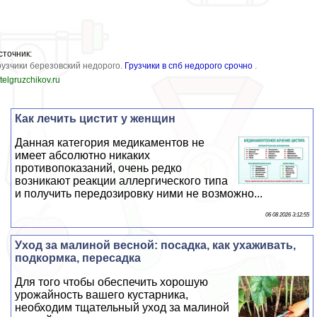
сточник:
рузчики березовский недорого.
Грузчики в спб недорого срочно
.
telgruzchikov.ru
Как лечить цистит у женщин
Данная категория медикаментов не
имеет абсолютно никаких
противопоказаний, очень редко
возникают реакции аллергического типа
и получить передозировку ними не возможно...
06 08 2026 3:12:55
Уход за малиной весной: посадка, как ухаживать,
подкормка, пересадка
Для того чтобы обеспечить хорошую
урожайность вашего кустарника,
необходим тщательный уход за малиной