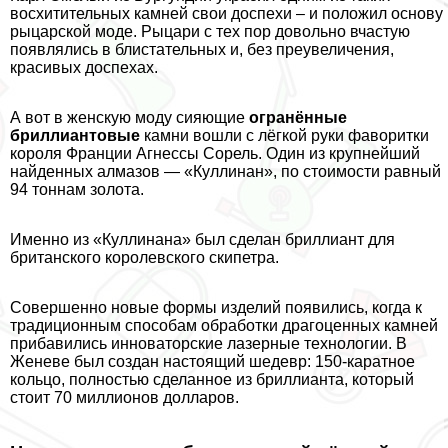
восхитительных камней свои доспехи – и положил основу
рыцарской моде. Рыцари с тех пор довольно вчастую
появлялись в блистательных и, без преувеличения,
красивых доспехах.
А вот в женскую моду сияющие
огранённые
бриллиантовые
камни вошли с лёгкой руки фаворитки
короля Франции Агнессы Сорель. Один из крупнейший
найденных алмaзoв — «Куллинан», по стоимости равный
94 тоннам золота.
Именно из «Куллинана» был сделан бриллиант для
британского королевского скипетра.
Совершенно новые формы изделий появились, когда к
традиционным способам обработки драгоценных камней
прибавились инноваторские лазерные технологии. В
Женеве был создан настоящий шедевр: 150-каратное
кольцо, полностью сделанное из бриллианта, который
стоит 70 миллионов долларов.