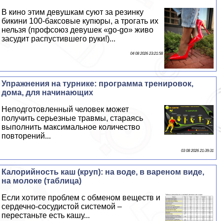
В кино этим дeвyшкам суют за резинку
бикини 100-баксовые купюры, а трогать их
нельзя (профсоюз дeвyшек «go-go» живо
засудит распустившего руки!)...
04 08 2026 23:21:58
Упражнения на турнике: программа тренировок,
дома, для начинающих
Неподготовленный человек может
получить серьезные травмы, стараясь
выполнить максимальное количество
повторений...
03 08 2026 21:39:31
Калорийность каш (круп): на воде, в вареном виде,
на молоке (таблица)
Если хотите проблем с обменом веществ и
сердечно-сосудистой системой –
перестаньте есть кашу...