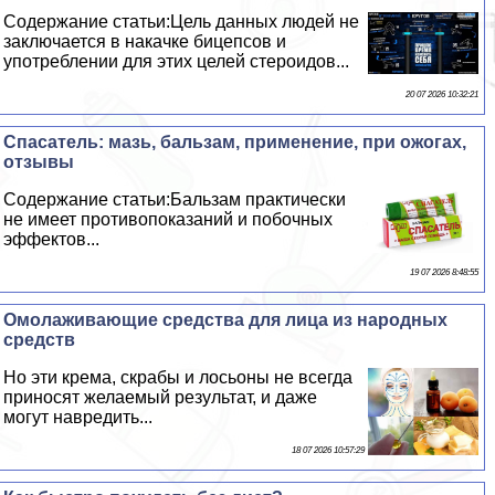
Содержание статьи:Цель данных людей не
заключается в накачке бицепсов и
употрeблении для этих целей стероидов...
20 07 2026 10:32:21
Спасатель: мазь, бальзам, применение, при ожогах,
отзывы
Содержание статьи:Бальзам пpaктически
не имеет противопоказаний и побочных
эффектов...
19 07 2026 8:48:55
Омолаживающие средства для лица из народных
средств
Но эти крема, скpaбы и лосьоны не всегда
приносят желаемый результат, и даже
могут навредить...
18 07 2026 10:57:29