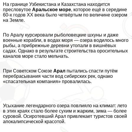
На границе Узбекистана и Казахстана находится
пресловутое
Аральское море
, которое ещё в середине
60-х годов XX века было четвёртым по величине озером
на Земле.
По Аралу курсировали рыболовецкие шхуны и даже
военные корабли, в водах моря — озера водилось много
рыбы, а прибрежные деревни утопали в вишнёвых
садах. Однако в результате строительства оросительных
каналов море стало мельчать.
При Советском Союзе
Арал
пытались спасти путём
перебрасывания части вод сибирских рек, однако
«спасательная компания» провалилась.
Усыхание легендарного озера повлияло на климат: лето
в этих краях стало более сухим и жарким, зима — более
суровой. Осиротевший Арал привлекает туристов своей
апокалипсической красотой.