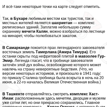
И всё-таки некоторые точки на карте следует отметить.
Так,
в Бухаре
любимым местом как туристов, так и
местных жителей является
шахриетан
— комплекс
религиозных зданий. Заплатив небольшую сумму
охраннику
мечети Калян
, можно взобраться по лестнице
на минарет, чтобы полюбоваться закатом.
В Самарканде
покоится прах легендарного завоевателя
восточных земель
Тамерлана (Амира Тимура)
. Его
останки скрыты под нефритовой плитой
в мавзолее Гур-
Эмир
. Легенда гласит, что в гробнице завоевателя
заточён злой дух войны, освобождение которого может
навлечь на страну невероятные бедствия. (Что, но
версии некоторых историков, и произошло в 1941 году:
по приказу Сталина гробница была вскрыта в ночь на 20
июня, а 22-го началась Великая Отечественная война.)
В Ташкенте
отправляйтесь смотреть
комплекс Хаст-
Имам
: расположенным здесь мечетям, дворцам и музеям
уже сотни лет, но они прекрасно сохранились. Главное
сокровище комплекса —
Коран Османа
, с которого были