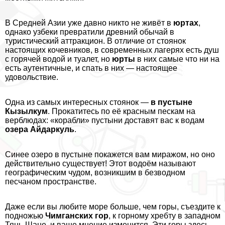
В Средней Азии уже давно никто не живёт в
юртах
,
однако узбеки превратили древний обычай в
туристический аттpaкцион. В отличие от стоянок
настоящих кочевников, в современных лагерях есть душ
с горячей водой и туалет, но
юрты
в них самые что ни на
есть аутентичные, и спать в них — настоящее
удовольствие.
Одна из самых интересных стоянок —
в пустыне
Кызылкум
. Прокатитесь по её красным пескам на
верблюдах: «корабли» пустыни доставят вас к водам
озера Айдаркуль
.
Синее озеро в пустыне покажется вам миражом, но оно
действительно существует! Этот водоём называют
географическим чудом, возникшим в безводном
песчаном прострaнcтве.
Даже если вы любите море больше, чем горы, съездите к
подножью
Чимганских гор
, к горному хребту в западном
Тянь-Шане, и ваше мнение изменится. Эти горы здесь