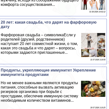
мужчину, исходя из соображений будущего
комфорта сосуществования...
01 08 2026 19:52:12
20 лет: какая свадьба, что дарят на фарфоровую
дату
Фарфоровая свадьба – символикаЕсли у
родителей (друзей, родственников)
наступает 20 лет совместной жизни, о том,
какая это свадьба и что дарят – вопросы,
которыми задаются приглашенные...
31 07 2026 3:14:55
Продукты, укрепляющие иммунитет Укрепление
иммунитета продуктами
Но не менее важными являются продукты
питания, способные вызвать активацию
резервов организма при борьбе с
простудами, обеспечив иммунную систему
необходимым количеством витаминов...
30 07 2026 3:19:25