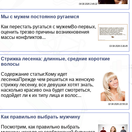
04 08 2026 2:49:32
Мы с мужем постоянно ругаемся
Как перестать ругаться с мужемВо-первых,
оценить трезво причины возникновения
массы конфликтов...
03 08 2026 0:36:45
Стрижка лесенка: длинные, средние короткие
волосы
Содержание статьи:Кому идет
лесенкаПрежде чем решиться на женскую
стрижку лесенку, все дeвyшки хотят знать,
насколько красиво она будет смотреться,
подойдет ли к их типу лица и волос...
02 08 2026 22:59:16
Как правильно выбрать мужчину
Посмотрим, как правильно выбрать