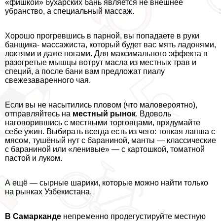
«фишкой» бухарских бань является не внешнее
убранство, а специальный массаж.
Хорошо прогревшись в парной, вы попадаете в руки
банщика- массажиста, который будет вас мять ладонями,
локтями и даже ногами. Для максимального эффекта в
разогретые мышцы вотрут масла из местных трав и
специй, а после бани вам предложат пиалу
свежезаваренного чая.
Если вы не насытились пловом (что маловероятно),
отправляйтесь на
местный рынок
. Вдоволь
наговорившись с местными торговцами, придумайте
себе ужин. Выбирать всегда есть из чего: тонкая лапша с
мясом, тушёный нут с бapaниной, манты — классические
с бapaниной или «ленивые» — с картошкой, томатной
пастой и луком.
А ещё — сырные шарики, которые можно найти только
на рынках Узбекистана.
В Самарканде
непременно продегустируйте местную