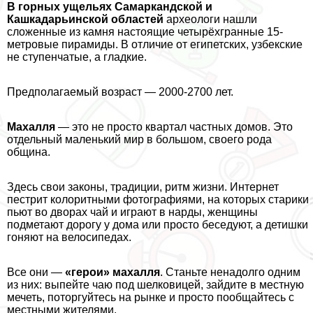
В горных ущельях Самаркандской и
Кашкадарьинской областей
археологи нашли
сложенные из камня настоящие четырёхгранные 15-
метровые пирамиды. В отличие от египетских, узбекские
не ступенчатые, а гладкие.
Предполагаемый возраст — 2000-2700 лет.
Махалля
— это не просто квартал частных домов. Это
отдельный маленький мир в большом, своего рода
община.
Здесь свои законы, традиции, ритм жизни. Интернет
пестрит колоритными фотографиями, на которых старики
пьют во дворах чай и играют в нарды, женщины
подметают дорогу у дома или просто беседуют, а детишки
гоняют на велосипедах.
Все они —
«герои» махалля
. Станьте ненадолго одним
из них: выпейте чаю под шелковицей, зайдите в местную
мечеть, поторгуйтесь на рынке и просто пообщайтесь с
местными жителями.