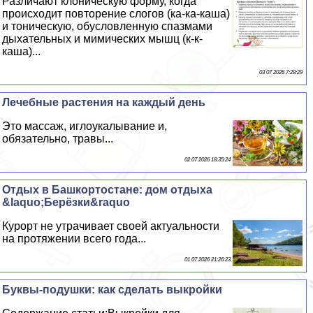
Различают клоническую форму, когда
происходит повторение слогов (ка-ка-каша)
и тоническую, обусловленную спазмами
дыхательных и мимических мышц (к-к-
каша)...
03 07 2026 7:28:29
Лечебные растения на каждый день
Это массаж, иглоукалывание и,
обязательно, травы...
02 07 2026 18:35:24
Отдых в Башкортостане: дом отдыха
&laquo;Берёзки&raquo
Курорт не утрачивает своей актуальности
на протяжении всего года...
01 07 2026 21:26:23
Буквы-подушки: как сделать выкройки