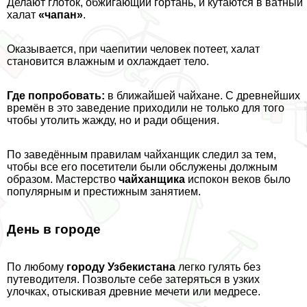
Делают глоток, обжигающий гортань, и кутаются в ватный
халат
«чапан»
.
Оказывается, при чаепитии человек потеет, халат
становится влажным и охлаждает тело.
Где попробовать:
в ближайшей чайхане. С древнейших
времён в это заведение приходили не только для того
чтобы утолить жажду, но и ради общения.
По заведённым правилам чайханщик следил за тем,
чтобы все его посетители были обслужены должным
образом. Мастерство
чайханщика
испокон веков было
популярным и престижным занятием.
День в городе
По любому
городу Узбекистана
легко гулять без
путеводителя. Позвольте себе затеряться в узких
улочках, отыскивая древние мечети или медресе.