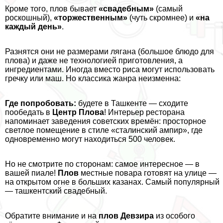
Кроме того, плов бывает
«свадебным»
(самый
роскошный),
«торжественным»
(чуть скромнее) и
«на
каждый день»
.
Разнятся они не размерами лягана (большое блюдо для
плова) и даже не технологией приготовления, а
ингредиентами. Иногда вместо риса могут использовать
гречку или маш. Но классика жанра неизменна:
Где попробовать:
будете в Ташкенте — сходите
пообедать в
Центр Плова
! Интерьер ресторана
напоминает заведения советских времён: просторное
светлое помещение в стиле «сталинский ампир», где
одновременно могут находиться 500 человек.
Но не смотрите по сторонам: самое интересное — в
вашей пиале!
Плов
местные повара готовят на улице —
на открытом огне в больших казанах. Самый популярный
— ташкентский свадебный.
Обратите внимание и на
плов Девзира
из особого