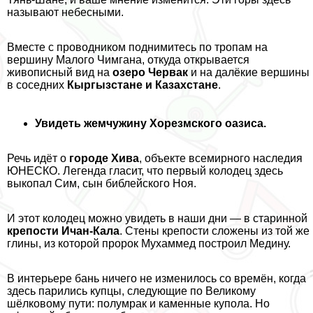
называют небесными.
Вместе с проводником поднимитесь по тропам на
вершину Малого Чимгана, откуда открывается
живописный вид на
озеро Червак
и на далёкие вершины
в соседних
Кыргызстане и Казахстане
.
Увидеть жемчужину Хорезмского оазиса.
Речь идёт о
городе Хива
, объекте всемирного наследия
ЮНЕСКО. Легенда гласит, что первый колодец здесь
выкопал Сим, сын библейского Ноя.
И этот колодец можно увидеть в наши дни — в старинной
крепости Ичан-Кала
. Стены крепости сложены из той же
глины, из которой пророк Мухаммед построил Медину.
В интерьере бань ничего не изменилось со времён, когда
здесь парились купцы, следующие по Великому
шёлковому пути: полумpaк и каменные купола. Но