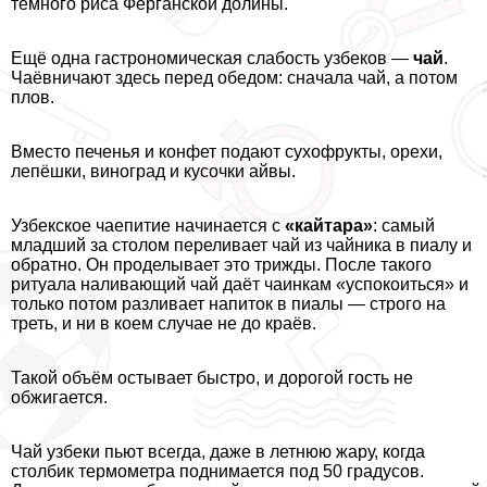
тёмного риса Ферганской долины.
Ещё одна гастрономическая слабость узбеков —
чай
.
Чаёвничают здесь перед обедом: сначала чай, а потом
плов.
Вместо печенья и конфет подают сухофрукты, орехи,
лепёшки, виноград и кусочки айвы.
Узбекское чаепитие начинается с
«кайтара»
: самый
младший за столом переливает чай из чайника в пиалу и
обратно. Он проделывает это трижды. После такого
ритуала наливающий чай даёт чаинкам «успокоиться» и
только потом разливает напиток в пиалы — строго на
треть, и ни в коем случае не до краёв.
Такой объём остывает быстро, и дорогой гость не
обжигается.
Чай узбеки пьют всегда, даже в летнюю жару, когда
столбик термометра поднимается под 50 градусов.