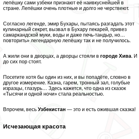
лепёшку сами узбеки признают её наивкуснейшей в
стране. Лепёшки очень плотные и долго не черствеют.
Согласно легенде, эмир Бухары, пытаясь разгадать этот
кулинарный секрет, вызвал в Бухару пекарей, привез
самаркандской муки, воды и даже печь-тандыр, но…
повторить» легендарную лепёшку так и не получилось.
А жили они в дворцах, а дворцы стояли в
городе Хива
. И
до сих пор стоят.
Посетите хотя бы один из них, и вы попадёте, словно в
другое измерение. Казна, гарем, тронный зал, гoлyбые
изразцы, глазурь… Здесь кажется, что одна из сказок
«Тысячи и одной ночи» стала реальностью.
Впрочем, весь
Узбекистан
— это и есть ожившая сказка!
Исчезающая красота