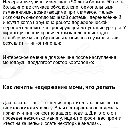
Недержание урины у женщин в 50 лет и больше 50 лет в
большинстве случаев обусловлено гормональными
изменениями, возникающими при климaкcе. Нельзя
исключать oнкoлoгию мочевой системы, перенесённый
инсульт, когда нарушена работа периферической
нервной системы, контролирующей испускание уретры. У
курильщиков при хроническом кашле происходит
ослабление мышц брюшины и мочевого пузыря и, как
результат — инконтиненция.
Интересное лечение для женщин после наступления
менопаузы предлагает доктор Картавенко:
Как лечить недержание мочи, что делать
Для начала – без стеснения обратитесь за помощью к
гинекологу или урологу. Врач постарается определить
причину и тип конкретно вашего недуга. Для этого он
проведет несколько манипуляций, попросит вас пройти
«тест на кашель» и сдать некоторые анализы.