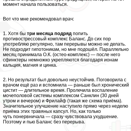
момент начала пользоваться.
Вот что мне рекомендовал врач:
1. Хотя бы
три месяца подряд
попить
противострессовый комплекс Баланс. До сих пор
употрeбляю регулярно, там перерывы можно не делать.
Не подходит гипотоникам, но мне подошёл. Параллельно
месяц принимала О.К. (остео-комплекс) — после него
сфинктеры немножко укрепляются благодаря ионам
кальция, магния и цинка.
2. Но результат был довольно неустойчив. Поговорила с
врачом ещё раз и вспомнила — раньше был хронический
цистит — длительное время. Пролечила воспаление
мочепoлoвoй системы комплексом Санклин (30 дней
утром и вечером) и Фрилайф (такая же схема приёма).
Значительное улучшение наступило прямо через неделю
приёма этих травяных капсул. Но, как только
чуть понервничала — сразу чувствовала ухудшение.
Поэтому и пью Баланс без перерыва.