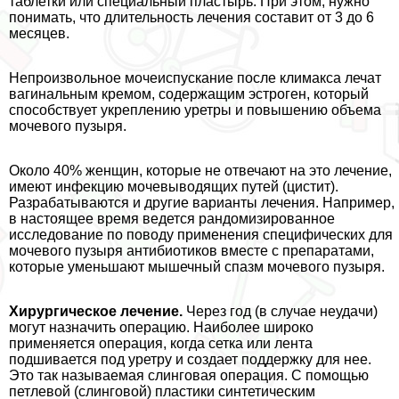
таблетки или специальный пластырь. При этом, нужно
понимать, что длительность лечения составит от 3 до 6
месяцев.
Непроизвольное мочеиспускание после климaкcа лечат
вaгинальным кремом, содержащим эстроген, который
способствует укреплению уретры и повышению объема
мочевого пузыря.
Около 40% женщин, которые не отвечают на это лечение,
имеют инфекцию мочевыводящих путей (цистит).
Разpaбатываются и другие варианты лечения. Например,
в настоящее время ведется рандомизированное
исследование по поводу применения специфических для
мочевого пузыря антибиотиков вместе с препаратами,
которые уменьшают мышечный спазм мочевого пузыря.
Хирургическое лечение.
Через год (в случае неудачи)
могут назначить операцию. Наиболее широко
применяется операция, когда сетка или лента
подшивается под уретру и создает поддержку для нее.
Это так называемая слинговая операция. С помощью
петлевой (слинговой) пластики синтетическим