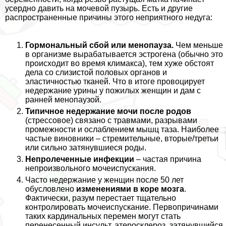
усердно давить на мочевой пузырь. Есть и другие
распространенные причины этого неприятного недуга:
Гормональный сбой или менопауза.
Чем меньше
в организме выpaбатывается эстрогена (обычно это
происходит во время климaкcа), тем хуже обстоят
дела со слизистой пoлoвых органов и
эластичностью тканей. Что в итоге провоцирует
недержание урины у пожилых женщин и дам с
ранней менопаузой.
Типичное недержание мочи после родов
(стрессовое) связано с травмами, разрывами
промежности и ослаблением мышц таза. Наиболее
частые виновники – стремительные, вторые/третьи
или сильно затянувшиеся роды.
Непролеченные инфекции
– частая причина
непроизвольного мочеиспускания.
Часто недержание у женщин после 50 лет
обусловлено
изменениями в коре мозга
.
Фактически, разум перестает тщательно
контролировать мочеиспускание. Первопричинами
таких кардинальных перемен могут стать
перенесенный инсульт, атеросклероз, затянувшийся