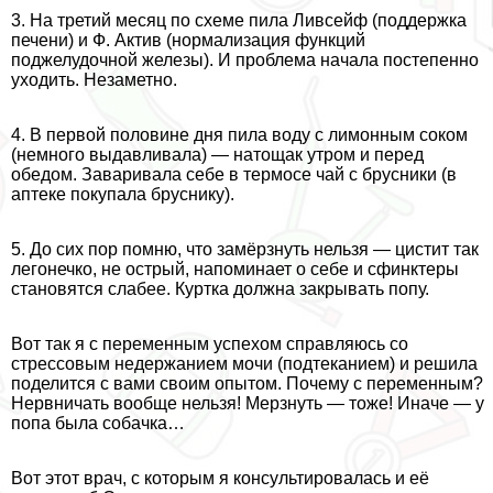
3. На третий месяц по схеме пила Ливсейф (поддержка
печени) и Ф. Актив (нормализация функций
поджелудочной железы). И проблема начала постепенно
уходить. Незаметно.
4. В первой половине дня пила воду с лимонным соком
(немного выдавливала) — натощак утром и перед
обедом. Заваривала себе в термосе чай с брусники (в
аптеке покупала бруснику).
5. До сих пор помню, что замёрзнуть нельзя — цистит так
легонечко, не острый, напоминает о себе и сфинктеры
становятся слабее. Куртка должна закрывать попу.
Вот так я с переменным успехом справляюсь со
стрессовым недержанием мочи (подтеканием) и решила
поделится с вами своим опытом. Почему с переменным?
Нервничать вообще нельзя! Мерзнуть — тоже! Иначе — у
попа была собачка…
Вот этот врач, с которым я консультировалась и её