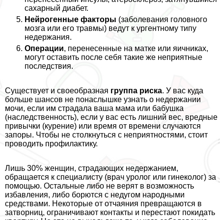
сахарный диабет.
Нейрогенные факторы
(заболевания головного
мозга или его травмы) ведут к ургентному типу
недержания.
Операции
, перенесенные на матке или яичниках,
могут оставить после себя такие же неприятные
последствия.
Существует и своеобразная
группа риска
. У вас куда
больше шансов не понаслышке узнать о недержании
мочи, если им страдала ваша мама или бабушка
(наследственность), если у вас есть лишний вес, вредные
привычки (курение) или время от времени случаются
запоры. Чтобы не столкнуться с неприятностями, стоит
проводить профилактику.
Лишь 30% женщин, страдающих недержанием,
обращается к специалисту (врач уролог или гинеколог) за
помощью. Остальные либо не верят в возможность
избавления, либо борются с недугом народными
средствами. Некоторые от отчаяния превращаются в
затворниц, ограничивают контакты и перестают покидать