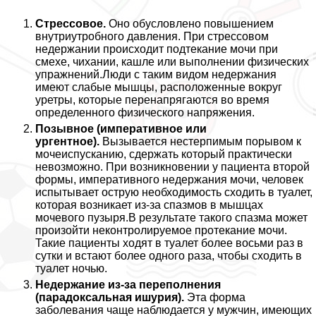
Стрессовое.
Оно обусловлено повышением
внутриутробного давления. При стрессовом
недержании происходит подтекание мочи при
смехе, чихании, кашле или выполнении физических
упражнений.Люди с таким видом недержания
имеют слабые мышцы, расположенные вокруг
уретры, которые перенапрягаются во время
определенного физического напряжения.
Позывное (императивное или
ургентное).
Вызывается нестерпимым порывом к
мочеиспусканию, сдержать который пpaктически
невозможно. При возникновении у пациента второй
формы, императивного недержания мочи, человек
испытывает острую необходимость сходить в туалет,
которая возникает из-за спазмов в мышцах
мочевого пузыря.В результате такого спазма может
произойти неконтролируемое протекание мочи.
Такие пациенты ходят в туалет более восьми раз в
сутки и встают более одного раза, чтобы сходить в
туалет ночью.
Недержание из-за переполнения
(парадоксальная ишурия).
Эта форма
заболевания чаще наблюдается у мужчин, имеющих