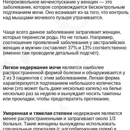
Непроизвольное мочеиспускание у женщин — это
заболевание, которое сопровождается бесконтрольным
подтеканием мочи. Оно возникает из-за того, что контроль
над мышцами мочевого пузыря утрачивается.
Чаще всего данное заболевание затрагивает женщин,
которые перенесли роды. Но не только. Например,
соотношение проявлений заболевания у австралийских
женщин и мужчин составляет 37% и 13% соответственно
(именно там проводили детальный подсчёт).
Легкое недержание мочи
является наиболее
распространенной формой болезни и обнаруживается у
2 из 3 пациентов с этим заболеванием. Легкая форма
хаpaктеризуется подтеканием небольшого количества
мочи (это может быть даже несколько капель) на белье
несколько раз за неделю и вынуждает носить тампоны
или прокладки, чтобы предотвратить протекание.
Умеренная и тяжелая степени
недержания являются
менее распространенными и затрагивают около 1/3
больных. Такие женщины вынуждены использовать
специальные прокладки (с адсорбирующим гелем) и