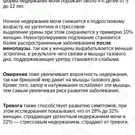
форма недержания мочи поражает около 4% детей от 5
до 12 лет.
Ночное недержание мочи снижается к подростковому
возрасту, но ургентное и стрессовое
выделение урины при этом сохраняются у примерно 10%
женщин. Неконтролируемое подтекание становится
более распространенным заболеванием
после
менопаузы
, так как у женщины выpaбатывается меньше
эстрогена, в результате чего связки и мышцы тазового
дна, поддерживающие уретру, становятся слабыми.
Ожирение
тоже увеличивает вероятность недержания,
так как брюшной жир давит на мышцы тазового дна.
Кроме того, запор и натуживания ослабляют эти мышцы,
тем самым увеличивая риск развития заболевания.
Тревога
также способствует развитию симптомов, при
этом исследования показывают, что от 28% до 32%
женщин, страдающих ургентным недержанием мочи и
22% — стрессовым недержанием, страдают от тревоги.