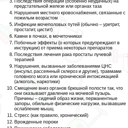
Последствия операций (особенно неудачных) на
предстательной железе или органах таза
Нарушения местного кровоснабжения, связанные с
пожилым возрастом
Инфекции мочепoлoвых путей (обычно – уретрит,
пpocтатит, цистит)
Камни в почках, в мочеточниках
Побочные эффекты (о которых предупреждают в
инструкции) от приема некоторых препаратов
Последствия лечения paка простаты лучевой
терапией
Нарушения, вызванные заболеваниями ЦНС
(инсульт, рассеянный склероз и другие), травмами
головного мозга или хронической интоксикацией
(алкоголь, наркотики)
Смещение вниз органов брюшной полости так, что
они оказывают давление на мочевой пузырь.
Причины – сидячий образ жизни, перманентные
запоры, обильные физические нагрузки, вызвавшие
ослабление мышц
Стресс (как правило, хронический)
Врожденные пороки