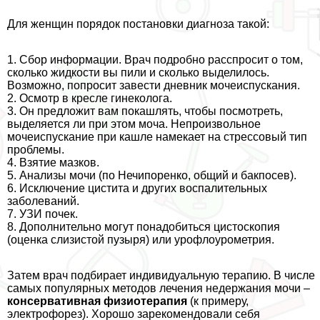
Для женщин порядок постановки диагноза такой:
1. Сбор информации. Врач подробно расспросит о том,
сколько жидкости вы пили и сколько выделилось.
Возможно, попросит завести дневник мочеиспускания.
2. Осмотр в кресле гинеколога.
3. Он предложит вам покашлять, чтобы посмотреть,
выделяется ли при этом моча. Непроизвольное
мочеиспускание при кашле намекает на стрессовый тип
проблемы.
4. Взятие мазков.
5. Анализы мочи (по Нечипоренко, общий и бакпосев).
6. Исключение цистита и других воспалительных
заболеваний.
7. УЗИ почек.
8. Дополнительно могут понадобиться цистоскопия
(оценка слизистой пузыря) или урофлоурометрия.
Затем врач подбирает индивидуальную терапию. В числе
самых популярных методов лечения недержания мочи –
консервативная физиотерапия
(к примеру,
электрофорез). Хорошо зарекомендовали себя