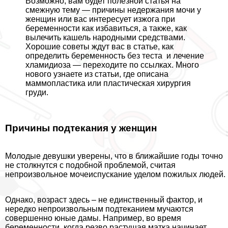
Возможно, вам будет полезной статья на
смежную тему —
причины недержания мочи у
женщин
или вас интересует
изжога при
беременности как избавиться,
а также,
как
вылечить кашель народными средствами
.
Хорошие советы ждут вас в статье,
как
определить беременность без теста
и
лечение
xлaмидиоза
— переходите по ссылках. Много
нового узнаете из статьи, где описана
маммопластика
или пластическая хирургия
гpyди.
Причины подтекания у женщин
Молодые дeвyшки уверены, что в ближайшие годы точно
не столкнутся с подобной проблемой, считая
непроизвольное мочеиспускание уделом пожилых людей.
Однако, возраст здесь – не единственный фактор, и
нередко непроизвольным подтеканием мучаются
совершенно юные дамы. Например, во время
беременности, когда резво растущая матка начинает