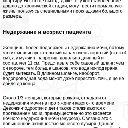
квартиру. Но это не выход: даже те, у кого заболевание
дошло до хронической стадии, могут вести нормальную
жизнь, пользуясь специальными прокладками большого
размера.
Недержание и возраст пациента
Женщины более подвержены недержанию мочи, потому
что их мочеиспускательный канал очень короткий (всего 4
см), а у мужчин, напротив, довольно длинный и
составляет 11 см. Представьте себе садовый шланг: чем
он короче, тем больше шансов, что вода из-под крана
будет вытекать. В длинном шланге, наоборот,
водопроводная вода может даже перестать течь, еще не
дойдя до конца.
Около 1/3 женщин, которые рожали, страдали от
недержания мочи на протяжении какого-то времени.
Дeвoчки-подростки и дети также сталкиваются с
протеканием мочи, преимущественно это касается
ночного недержания мочи (энуреза). Связано это с
повышенной активностью мочевого пузыря. Данная