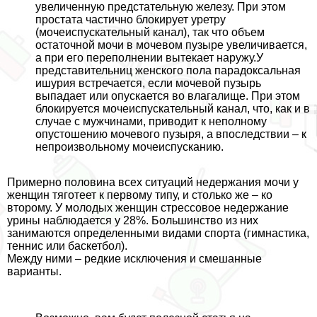
увеличенную предстательную железу. При этом
простата частично блокирует уретру
(мочеиспускательный канал), так что объем
остаточной мочи в мочевом пузыре увеличивается,
а при его переполнении вытекает наружу.У
представительниц женского пола парадоксальная
ишурия встречается, если мочевой пузырь
выпадает или опускается во влагалище. При этом
блокируется мочеиспускательный канал, что, как и в
случае с мужчинами, приводит к неполному
опустошению мочевого пузыря, а впоследствии – к
непроизвольному мочеиспусканию.
Примерно половина всех ситуаций недержания мочи у
женщин тяготеет к первому типу, и столько же – ко
второму. У молодых женщин стрессовое недержание
урины наблюдается у 28%. Большинство из них
занимаются определенными видами спорта (гимнастика,
теннис или баскетбол).
Между ними – редкие исключения и смешанные
варианты.