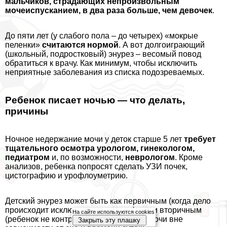
мальчиков, страдающих непроизвольным
мочеиспусканием, в два раза больше, чем девочек
.
До пяти лет (у слабого пола – до четырех) «мокрые
пеленки»
считаются нормой
. А вот долгоиграющий
(школьный, подростковый) энурез – весомый повод
обратиться к врачу. Как минимум, чтобы исключить
неприятные заболевания из списка подозреваемых.
Ребенок писает ночью — что делать,
причины
Ночное недержание мочи у деток старше 5 лет
требует
тщательного осмотра урологом, гинекологом,
педиатром
и, по возможности,
неврологом
. Кроме
анализов, ребенка попросят сделать УЗИ почек,
цистографию и урофлоуметрию.
Детский энурез может быть как первичным (когда дело
происходит исключительно ночью), так и вторичным
На сайте используются cookies
(ребенок не контролирует выделение мочи вне
Закрыть эту плашку