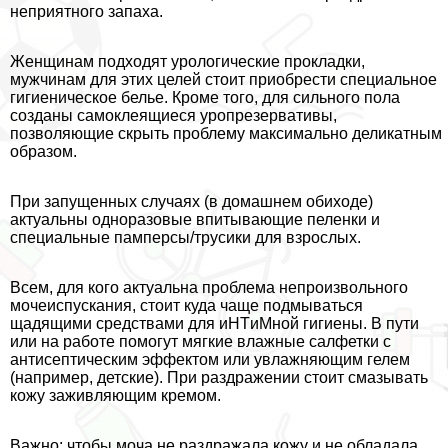
неприятного запаха.
Женщинам подходят урологические прокладки,
мужчинам для этих целей стоит приобрести специальное
гигиеническое белье. Кроме того, для сильного пола
созданы самоклеящиеся уропрезервативы,
позволяющие скрыть проблему максимально деликатным
образом.
При запущенных случаях (в домашнем обиходе)
актуальны одноразовые впитывающие пеленки и
специальные памперсы/трусики для взрослых.
Всем, для кого актуальна проблема непроизвольного
мочеиспускания, стоит куда чаще подмываться
щадящими средствами для иHTиMной гигиены. В пути
или на работе помогут мягкие влажные салфетки с
антисептическим эффектом или увлажняющим гелем
(например, детские). При раздражении стоит смазывать
кожу заживляющим кремом.
Важно: чтобы моча не раздражала кожу и не обладала