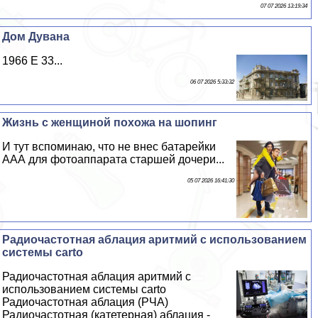
07 07 2026 13:19:34
Дом Дувана
1966 E 33...
06 07 2026 5:33:32
Жизнь с женщиной похожа на шопинг
И тут вспоминаю, что не внес батарейки
ААА для фотоаппарата старшей дочери...
05 07 2026 16:41:30
Радиочастотная аблация аритмий с использованием
системы carto
Радиочастотная аблация аритмий с
использованием системы carto
Радиочастотная аблация (РЧА)
Радиочастотная (катетерная) аблация -