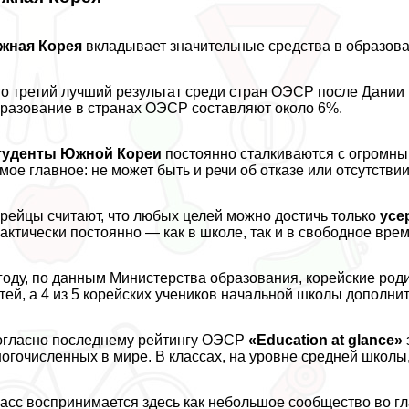
жная Корея
вкладывает значительные средства в образова
о третий лучший результат среди стран ОЭСР после Дании 
разование в странах ОЭСР составляют около 6%.
туденты Южной Кореи
постоянно сталкиваются с огромн
мое главное: не может быть и речи об отказе или отсутстви
рейцы считают, что любых целей можно достичь только
усе
aктически постоянно — как в школе, так и в свободное врем
году, по данным Министерства образования, корейские род
тей, а 4 из 5 корейских учеников начальной школы дополни
гласно последнему рейтингу ОЭСР
«Education at glance»
огочисленных в мире. В классах, на уровне средней школы,
асс воспринимается здесь как небольшое сообщество во г