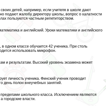
своих детей, например, если учителя в школе дают
но подают жалобу директору школы, вопрос о халатности
олах пользуются частным репетиторством.
тематика и английский. Уроки математики и английского
в одном классе обучается 42 ученика. При столь
ходится использовать микрофон.
ам и результатам. Высокий уровень экзамена может
ует личность ученика. Финский ученик проводит
го день полон внеучебных занятий.
а пределами школьного класса. Исключением являются
а городские власти.