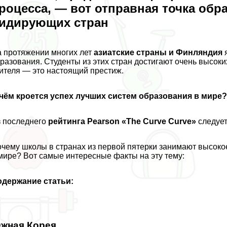
роцесса, — вот отправная точка обр
идирующих стран
 протяжении многих лет
азиатские страны и Финляндия
я
разования. Студенты из этих стран достигают очень высоки
ителя — это настоящий престиж.
чём кроется успех лучших систем образования в мире
 последнего
рейтинга Pearson «The Curve Curve»
следует
чему школы в странах из первой пятерки занимают высоко
мире? Вот самые интересные факты на эту тему:
одержание статьи:
жная Корея