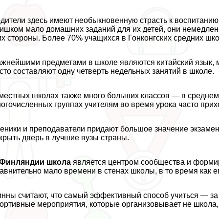
дители здесь имеют необыкновенную страсть к воспитанию 
ишком мало домашних заданий для их детей, они немедлен
их стороны. Более 70% учащихся в Гонконгских средних шк
жнейшими предметами в школе являются китайский язык, ма
сто составляют одну четверть недельных занятий в школе.
местных школах также много больших классов — в среднем, 
огочисленных группах учителям во время урока часто при
еники и преподаватели придают большое значение экзамен
крыть дверь в лучшие вузы страны.
 Финляндии школа
является центром сообщества и формир
авнительно мало времени в стенах школы, в то время как е
нны считают, что самый эффективный способ учиться — з
ортивные мероприятия, которые организовывает не школа, 