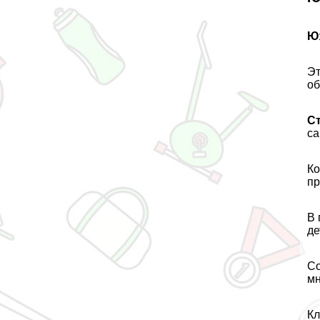
Ю
Эт
об
С
са
Ко
пp
В 
де
Со
мн
Кл