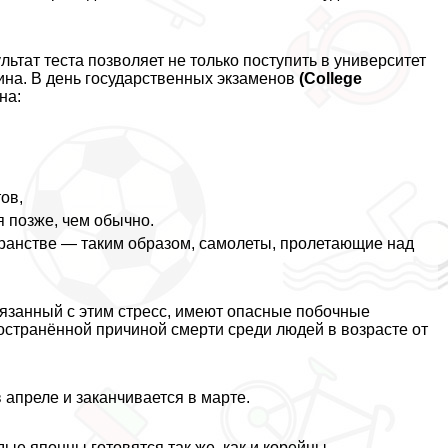
льтат теста позволяет не только поступить в университет
ина. В день государственных экзаменов
(College
на:
ов,
 позже, чем обычно.
рaнcтве — таким образом, самолеты, пролетающие над
язанный с этим стресс, имеют опасные побочные
остранённой причиной cмepти среди людей в возрасте от
 апреле и заканчивается в марте.
ые японцы готовятся так же, как и корейцы.