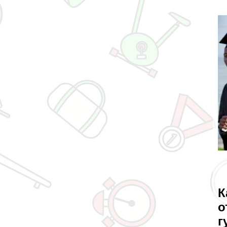
К
о
г