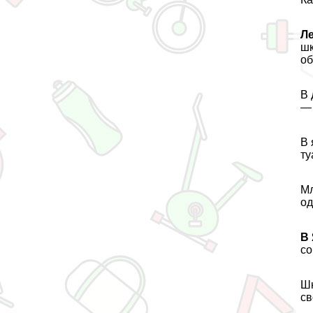
Л
шк
об
В 
— 
В 
ту
Мл
од
В
со
Шк
св