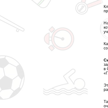
Кл
пр
На
ко
уч
Ка
со
С
за
в 
«Г
Эт
ра
Та
оч