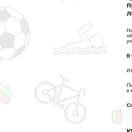
п
л
На
об
уч
В 
Из
По
в 
С
Ю