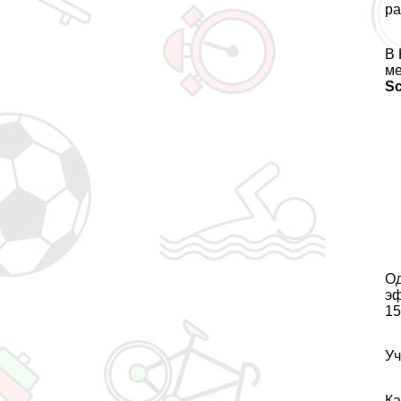
ра
В 
ме
Sc
Од
эф
15
Уч
Ка