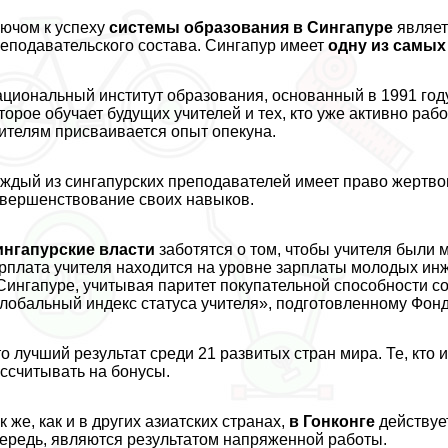
ючом к успеху
системы образования в Сингапуре
являет
еподавательского состава. Сингапур имеет
одну из самых
циональный институт образования, основанный в 1991 год
торое обучает будущих учителей и тех, кто уже активно ра
ителям присваивается опыт опекуна.
ждый из сингапурских преподавателей имеет право жертво
вершенствование своих навыков.
ингапурские власти
заботятся о том, чтобы учителя были
рплата учителя находится на уровне зарплаты молодых ин
Сингапуре, учитывая паритет покупательной способности со
лобальный индекс статуса учителя», подготовленному Фо
о лучший результат среди 21 развитых стран мира. Те, кто
ссчитывать на бонусы.
к же, как и в других азиатских странах,
в Гонконге
действует
ередь, являются результатом напряженной работы.