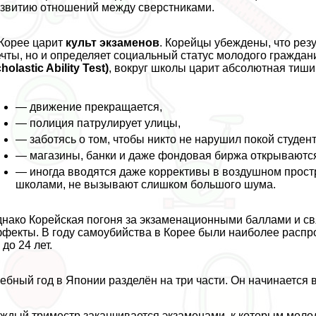
звитию отношений между сверстниками.
Корее царит
культ экзаменов
. Корейцы убеждены, что резу
чты, но и определяет социальный статус молодого граждан
holastic Ability Test)
, вокруг школы царит абсолютная тиши
— движение прекращается,
— полиция патрулирует улицы,
— заботясь о том, чтобы никто не нарушил покой студент
— магазины, банки и даже фондовая биржа открываются
— иногда вводятся даже коррективы в воздушном прост
школами, не вызывают слишком большого шума.
нако Корейская погоня за экзаменационными баллами и св
фекты. В году самоубийства в Корее были наиболее распр
 до 24 лет.
ебный год в Японии разделён на три части. Он начинается в
ждый триместр заканчивается экзаменами, к которым молод