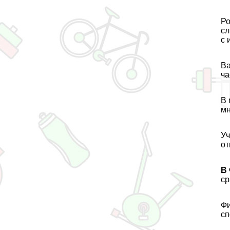
Ро
сл
с 
Ва
ча
В 
мн
Уч
от
В
ср
Фи
сп