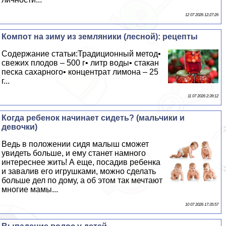
12 07 2026 12:27:26
Компот на зиму из земляники (лесной): рецепты
Содержание статьи:Традиционный метод•
свежих плодов – 500 г• литр воды• стакан
песка сахарного• концентрат лимона – 25
г...
11 07 2026 2:39:12
Когда ребенок начинает сидеть? (мальчики и
дeвoчки)
Ведь в положении сидя малыш сможет
увидеть больше, и ему станет намного
интереснее жить! А еще, посадив ребенка
и завалив его игрушками, можно сделать
больше дел по дому, а об этом так мечтают
многие мамы...
10 07 2026 17:35:57