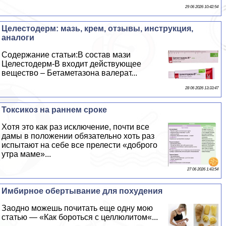
29 06 2026 10:42:54
Целестодерм: мазь, крем, отзывы, инструкция,
аналоги
Содержание статьи:В состав мази
Целестодерм-В входит действующее
вещество – Бетаметазона валерат...
28 06 2026 13:33:47
Токсикоз на раннем сроке
Хотя это как раз исключение, почти все
дамы в положении обязательно хоть раз
испытают на себе все прелести «доброго
утра маме»...
27 06 2026 1:43:54
Имбирное обертывание для похудения
Заодно можешь почитать еще одну мою
статью — «Как бороться с целлюлитом«...