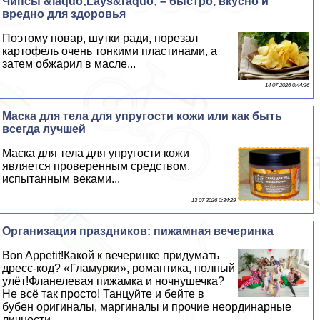
Чипсы &laquo;Lays&raquo; – быстро, вкусно и
вредно для здоровья
Поэтому повар, шутки ради, порезал
картофель очень тонкими пластинами, а
затем обжарил в масле...
14 07 2026 0:44:26
Маска для тела для упругости кожи или как быть
всегда лучшей
Маска для тела для упругости кожи
является проверенным средством,
испытанным веками...
13 07 2026 0:34:29
Организация праздников: пижамная вечеринка
Bon Appetit!Какой к вечеринке придумать
дресс-код? «Гламурки», романтика, полный
улёт!Фланелевая пижамка и ночнушечка?
Не всё так просто! Танцуйте и бейте в
бубен оригиналы, маргиналы и прочие неординарные
личности...