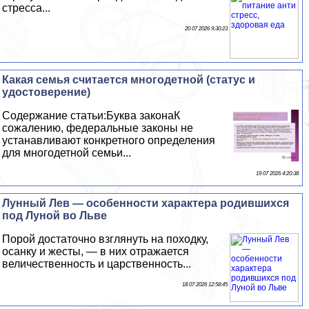
стресса...
20 07 2026 9:30:23
Какая семья считается многодетной (статус и
удостоверение)
Содержание статьи:Буква законаК
сожалению, федеральные законы не
устанавливают конкретного определения
для многодетной семьи...
19 07 2026 4:20:38
Лунный Лев — особенности хаpaктера родившихся
под Луной во Льве
Порой достаточно взглянуть на походку,
осанку и жесты, — в них отражается
величественность и царственность...
18 07 2026 12:58:45