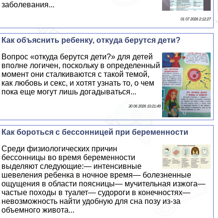
заболевания...
01 07 2026 2:12:27
Как объяснить ребенку, откуда берутся дети?
Вопрос «откуда берутся дети?» для детей
вполне логичен, поскольку в определенный
момент они сталкиваются с такой темой,
как любовь и ceкc, и хотят узнать то, о чем
пока еще могут лишь догадываться...
30 06 2026 10:21:49
Как бороться с бессонницей при беременности
Среди физиологических причин
бессонницы во время беременности
выделяют следующие:— интенсивные
шевеления ребенка в ночное время— болезненные
ощущения в области поясницы— мучительная изжога—
частые походы в туалет— судороги в конечностях—
невозможность найти удобную для сна позу из-за
объемного живота...