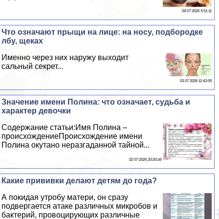
04 07 2026 5:51:11
Что означают прыщи на лице: на носу, подбородке
лбу, щеках
Именно через них наружу выходит
сальный секрет...
03 07 2026 11:43:59
Значение имени Полина: что означает, судьба и
хаpaктер дeвoчки
Содержание статьи:Имя Полина –
происхождениеПроисхождение имени
Полина окутано неразгаданной тайной...
02 07 2026 20:20:34
Какие прививки делают детям до года?
А покидая утробу матери, он сразу
подвергается атаке различных микробов и
бактерий, провоцирующих различные