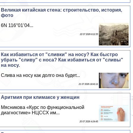
Великая китайская стена: строительство, история,
фото
6N 116°01’04...
22 07 2026 8:11:55
Как избавиться от "сливки" на носу? Как быстро
убрать "сливу" с носа? Как избавиться от "сливы"
на носу.
Слива на носу как долго она будет...
21 07 2026 18:41:11
Аритмия при климaкcе у женщин
Мясникова «Курс по функциональной
диагностике» НЦССХ им...
20 07 2026 4:24:45