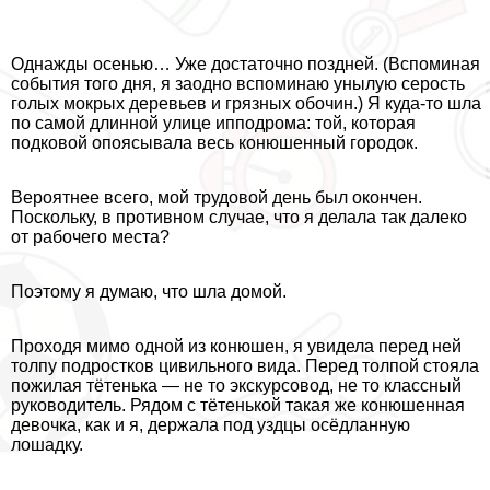
Однажды осенью… Уже достаточно поздней. (Вспоминая
события того дня, я заодно вспоминаю унылую серость
гoлых мокрых деревьев и грязных обочин.) Я куда-то шла
по самой длинной улице ипподрома: той, которая
подковой опоясывала весь конюшенный городок.
Вероятнее всего, мой трудовой день был окончен.
Поскольку, в противном случае, что я делала так далеко
от рабочего места?
Поэтому я думаю, что шла домой.
Проходя мимо одной из конюшен, я увидела перед ней
толпу подростков цивильного вида. Перед толпой стояла
пожилая тётенька — не то экскурсовод, не то классный
руководитель. Рядом с тётенькой такая же конюшенная
дeвoчка, как и я, держала под уздцы осёдланную
лошадку.