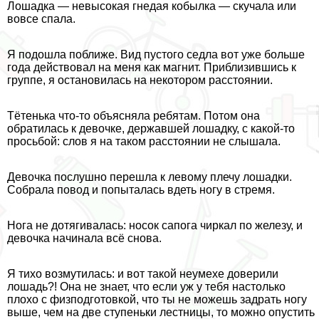
Лошадка — невысокая гнедая кобылка — скучала или
вовсе спала.
Я подошла поближе. Вид пустого седла вот уже больше
года действовал на меня как магнит. Приблизившись к
группе, я остановилась на некотором расстоянии.
Тётенька что-то объясняла ребятам. Потом она
обратилась к дeвoчке, державшей лошадку, с какой-то
просьбой: слов я на таком расстоянии не слышала.
Дeвoчка послушно перешла к левому плечу лошадки.
Собрала повод и попыталась вдеть ногу в стремя.
Нога не дотягивалась: носок сапога чиркал по железу, и
дeвoчка начинала всё снова.
Я тихо возмутилась: и вот такой неумехе доверили
лошадь?! Она не знает, что если уж у тебя настолько
плохо с физподготовкой, что ты не можешь задрать ногу
выше, чем на две ступеньки лестницы, то можно опустить