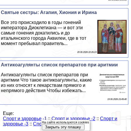
Святые сестры: Агапия, Хиония и Ирина
Все это происходило в годы гонений
императора Диоклетиана — и вот эти
самые гонения докатились и до
итальянского города Аквилеи, где в тот
момент пребывал правитель...
20 06 2026 22:26:23
Антикоагулянты список препаратов при аритмии
Антикоагулянты список препаратов при
аритмии Что такое антикоагулянты, какие
из них относят к лекарствам прямого и
непрямого действия Чтобы избежать...
19 06 2026 23:49:40
Еще:
Спорт и здоровье -1
::
Спорт и здоровье -2
::
Спорт и
На сайте используются cookies
здоровье -3
::
Спорт и здоровье -4
::
Закрыть эту плашку