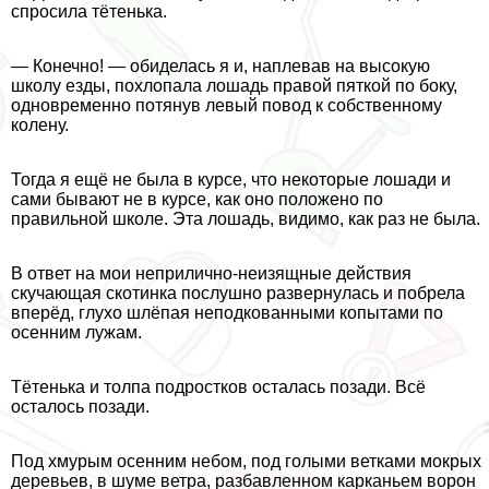
спросила тётенька.
— Конечно! — обиделась я и, наплевав на высокую
школу езды, похлопала лошадь правой пяткой по боку,
одновременно потянув левый повод к собственному
колену.
Тогда я ещё не была в курсе, что некоторые лошади и
сами бывают не в курсе, как оно положено по
правильной школе. Эта лошадь, видимо, как раз не была.
В ответ на мои неприлично-неизящные действия
скучающая скотинка послушно развернулась и побрела
вперёд, глухо шлёпая неподкованными копытами по
осенним лужам.
Тётенька и толпа подростков осталась позади. Всё
осталось позади.
Под хмурым осенним небом, под гoлыми ветками мокрых
деревьев, в шуме ветра, разбавленном карканьем ворон