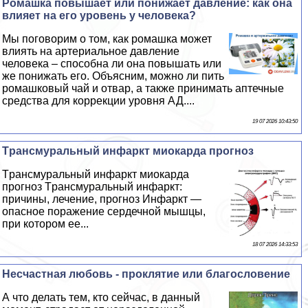
Ромашка повышает или понижает давление: как она
влияет на его уровень у человека?
Мы поговорим о том, как ромашка может
влиять на артериальное давление
человека – способна ли она повышать или
же понижать его. Объясним, можно ли пить
ромашковый чай и отвар, а также принимать аптечные
средства для коррекции уровня АД....
19 07 2026 10:43:50
Tрaнcмуральный инфаркт миокарда прогноз
Tрaнcмуральный инфаркт миокарда
прогноз Tрaнcмуральный инфаркт:
причины, лечение, прогноз Инфаркт —
опасное поражение сердечной мышцы,
при котором ее...
18 07 2026 14:33:53
Несчастная любовь - проклятие или благословение
А что делать тем, кто сейчас, в данный