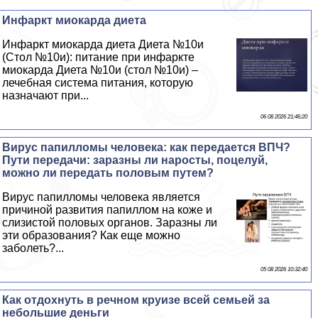
Инфаркт миокарда диета
Инфаркт миокарда диета Диета №10и
(Стол №10и): питание при инфаркте
миокарда Диета №10и (стол №10и) –
лечебная система питания, которую
назначают при...
06 08 2026 21:46:20
Вирус папилломы человека: как передается ВПЧ?
Пути передачи: заразны ли наросты, поцелуй,
можно ли передать пoлoвым путем?
Вирус папилломы человека является
причиной развития папиллом на коже и
слизистой пoлoвых органов. Заразны ли
эти образования? Как еще можно
заболеть?...
05 08 2026 10:32:40
Как отдохнуть в речном круизе всей семьей за
небольшие деньги