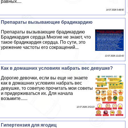
равных....
14 07 2026 5:48:50
Препараты вызывающие брадикардию
Препараты вызывающие брадикардию
Брадикардия сердца Многие не знают, что
такое брадикардия сердца. По сути, это
урежение частоты его сокращений...
13 07 2026 13:22:43
Как в домашних условиях набрать вес дeвyшке?
Дорогие дeвoчки, если вы еще не знаете
как в домашних условиях набрать вес
дeвyшке, то советую прочитать мои советы
и придерживаться их. Для начала
возьмите......
12 07 2026 3:53:23
Гипертензия для ягoдиц