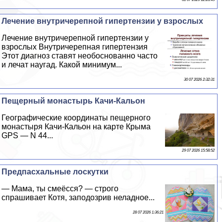
Лечение внутричерепной гипертензии у взрослых
Лечение внутричерепной гипертензии у
взрослых Внутричерепная гипертензия
Этот диагноз ставят необоснованно часто
и лечат наугад. Какой минимум...
30 07 2026 2:32:31
Пещерный монастырь Качи-Кальон
Географические координаты пещерного
монастыря Качи-Кальон на карте Крыма
GPS — N 44...
29 07 2026 15:58:52
Предпасхальные лоскутки
— Мама, ты смеёсся? — строго
спрашивает Котя, заподозрив неладное...
28 07 2026 1:36:21