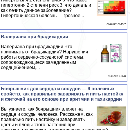
гипертония 2 степени риск 3, что делать и
как лечить данное заболевание?
Гипертоническая болезнь — грозное...
28 06 2026 20:47:27
Валериана при брадикардии
Валериана при брадикардии Что
принимать от брадикардии? Нарушения
работы сердечно-сосудистой системы,
сопровождающиеся замедленным
сердцебиением,...
27 06 2026 6:13:40
Боярышник для сердца и сосудов — 9 полезных
свойств, как правильно заваривать и пить настойку
и фиточай на его основе при аритмии и тахикардии
Вы узнаете, как боярышник влияет на
сердце и сосуды человека. Расскажем, как
правильно пить настойку и заваривать
цветы и плоды этого растения при
аритмии, тахикардии, атеросклерозе и сердечной