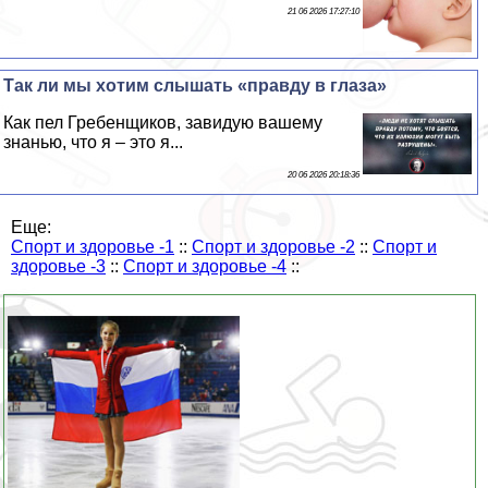
21 06 2026 17:27:10
Так ли мы хотим слышать «правду в глаза»
Как пел Гребенщиков, завидую вашему
знанью, что я – это я...
20 06 2026 20:18:36
Еще:
Спорт и здоровье -1
::
Спорт и здоровье -2
::
Спорт и
здоровье -3
::
Спорт и здоровье -4
::