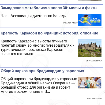
Замедление метаболизма после 30: мифы и факты
Члeн Ассоциации диетологов Канады...
27 07 2026 7:59:23
Крепость Каркасон во Франции: история, описание
Крепость Каркасон с высоты птичьего
полётаК слову, во многих путеводителях и
туристических проспектах Каркасон
значится как замок...
26 07 2026 11:54:12
Общий наркоз при брадикардии у взрослых
Общий наркоз при брадикардии у взрослых
Брадикардия и общий наркоз Операция —
большой стресс для организма и грозит
многими осложнениями. В...
25 07 2026 0:50:43