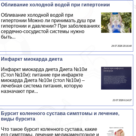
Обливание холодной водой при гипертонии
Обливание холодной водой при
гипертонии Можно ли принимать душ при
гипертонии и давлении? При заболеваниях
сердечно-сосудистой системы нужно
быть...
24 07 2026 20:16:44
Инфаркт миокарда диета
Инфаркт миокарда диета Диета №10и
(Стол №10и): питание при инфаркте
миокарда Диета №10и (стол №10и) –
лечебная система питания, которую
назначают при...
23 07 2026 6:14:37
Бурсит коленного сустава симптомы и лечение,
виды бурсита
Что такое бурсит коленного сустава, какие
его симптомы, лечение медикаментозное и