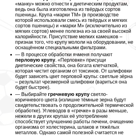
«манку» можно отнести к диетическим продуктам,
ведь она была изготовлена из твёрдых сортов
пшеницы. Крупа «марки ТМ» (в производстве
которой использовали смесь из твёрдых и мягких
сортов пшеницы) и «марки М» (исключительно из
мягких сортов) менее полезна из-за своей высокой
калорийности. Присутствие мелких камешков –
признак того, что крупу мололи на оборудовании, не
оснащённом специальными фильтрами.
— В процессе обработки ячменя получают
перловую крупу
. «Перловке» присущи
диетические свойства, она богата клетчаткой,
которая чистит организм от токсинов. От шлифовки
будет зависеть цвет перловой крупы: светлые зёрна
– результат чрезмерной шлифовки (вариться она
будет быстрее).
— Выбирайте
гречневую крупу
светло-
коричневого цвета (излишне тёмные зерна будут
свидетельствовать о продолжительной термической
обработке). Углеводов в «гречке» в разы меньше,
нежели в других крупах её употрeбление
способствует улучшению работы печени, очищению
организма от холестерина, шлаков и тяжёлых
металлов. Однако самой полезной считается не