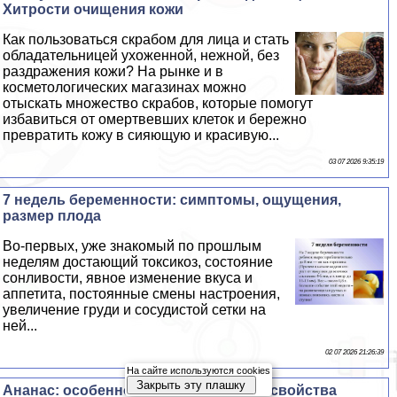
Хитрости очищения кожи
Как пользоваться скрабом для лица и стать
обладательницей ухоженной, нежной, без
раздражения кожи? На рынке и в
косметологических магазинах можно
отыскать множество скрабов, которые помогут
избавиться от омертвевших клеток и бережно
превратить кожу в сияющую и красивую...
03 07 2026 9:35:19
7 недель беременности: симптомы, ощущения,
размер плода
Во-первых, уже знакомый по прошлым
неделям достающий токсикоз, состояние
сонливости, явное изменение вкуса и
аппетита, постоянные смены настроения,
увеличение гpyди и сосудистой сетки на
ней...
02 07 2026 21:26:39
На сайте используются cookies
Закрыть эту плашку
Ананас: особенности и питательные свойства