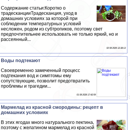
Содержание статьи:Коротко о
традесканцииТрадесканция, уход в
домашних условиях за которой при
соблюдении температурных условий
несложен, родом из субтропиков, поэтому свет
предпочтительнее использовать не только яркий, но и
рассеянный...
02 08 2026 12:38:13
Воды подтекают
Своевременно замеченный процесс
подтекания вод и симптомы ему
сопутствующие, позволит предотвратить
проблемы и трагедии...
01 08 2026 17:42:59
Мармелад из красной смородины: рецепт в
домашних условиях
В этих ягодах много натурального пектина,
поэтому с желатином мармелад из красной