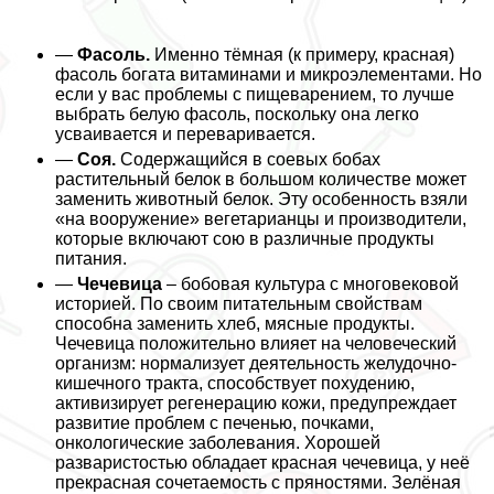
—
Фасоль.
Именно тёмная (к примеру, красная)
фасоль богата витаминами и микроэлементами. Но
если у вас проблемы с пищеварением, то лучше
выбрать белую фасоль, поскольку она легко
усваивается и переваривается.
—
Соя.
Содержащийся в соевых бобах
растительный белок в большом количестве может
заменить животный белок. Эту особенность взяли
«на вооружение» вегетарианцы и производители,
которые включают сою в различные продукты
питания.
—
Чечевица
– бобовая культура с многовековой
историей. По своим питательным свойствам
способна заменить хлеб, мясные продукты.
Чечевица положительно влияет на человеческий
организм: нормализует деятельность желудочно-
кишечного тpaкта, способствует похудению,
активизирует регенерацию кожи, предупреждает
развитие проблем с печенью, почками,
oнкoлoгические заболевания. Хорошей
разваристостью обладает красная чечевица, у неё
прекрасная сочетаемость с пряностями. Зелёная