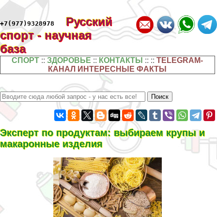
Русский
+7(977)9328978
спорт - научная
база
СПОРТ
::
ЗДОРОВЬЕ
::
КОНТАКТЫ
:: ::
TELEGRAM-
КАНАЛ ИНТЕРЕСНЫЕ ФАКТЫ
Эксперт по продуктам: выбираем крупы и
макаронные изделия