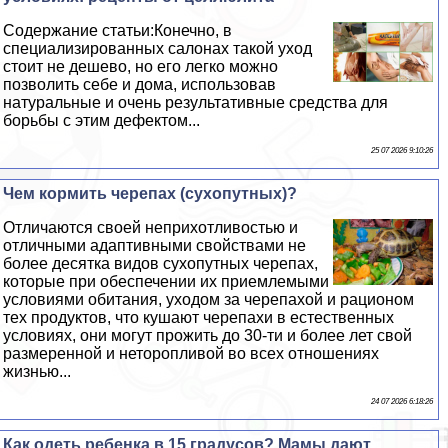
Содержание статьи:Конечно, в
специализированных салонах такой уход
стоит не дешево, но его легко можно
позволить себе и дома, использовав
натуральные и очень результативные средства для
борьбы с этим дефектом...
25 07 2026 9:10:26
Чем кормить черепах (сухопутных)?
Отличаются своей неприхотливостью и
отличными адаптивными свойствами не
более десятка видов сухопутных черепах,
которые при обеспечении их приемлемыми
условиями обитания, уходом за черепахой и рационом
тех продуктов, что кушают черепахи в естественных
условиях, они могут прожить до 30-ти и более лет свой
размеренной и неторопливой во всех отношениях
жизнью...
24 07 2026 6:18:26
Как одеть ребенка в 15 градусов? Мамы дают