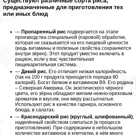
Существуют различные сорта риса,
предназначенные для приготовления тех
или иных блюд
—
Пропаренный рис
подвергается на этапе
производства специальной (паровой) обработке,
которая не сказывается на его пищевой ценности
(ведь витамины и полезные свойства сохраняются
внутри зёрен). Этот продукт уместно включить в
рацион, если у вас чувствительная
пищеварительная система.
—
Дикий рис.
Его отличает низкая калорийность
(так на 100 г продукта приходится порядка 80
калорий). Богат белком и витамином В9. Его родина
– Северная Америка. Он экзотического чёрного
цвета, его зёрна обладают мягким нежно-ореховым
ароматом и вкусом, они меру рассыпчатые.
Используют рис в качестве гарнира, основного
блюда, в салатах.
—
Краснодарский рис (круглый, шлифованный)
,
наделённый свойством слипаться (в процессе
приготовления). При содержании в небольшом
количестве витаминов и клетчатки, в нём много