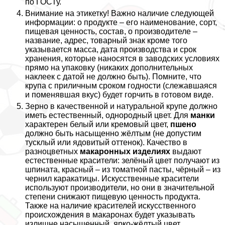
по ГОСТу.
Внимание на этикетку! Важно наличие следующей
информации: о продукте – его наименование, сорт,
пищевая ценность, состав, о производителе –
название, адрес, товарный знак кроме того
указывается масса, дата производства и срок
хранения, которые наносятся в заводских условиях
прямо на упаковку (никаких дополнительных
наклеек с датой не должно быть). Помните, что
крупа с приличным сроком годности (слежавшаяся
и поменявшая вкус) будет горчить в готовом виде.
Зерно в качественной и натуральной крупе должно
иметь естественный, однородный цвет. Для
манки
хаpaктерен белый или кремовый цвет,
пшено
должно быть насыщенно жёлтым (не допустим
тусклый или ядовитый оттенок). Качество в
разноцветных
макаронных изделиях
выдают
естественные красители: зелёный цвет получают из
шпината, красный – из томатной пасты, чёрный – из
чернил каpaкатицы. Искусственные красители
используют производители, но они в значительной
степени снижают пищевую ценность продукта.
Также на наличие красителей искусственного
происхождения в макаронах будет указывать
излишне насыщенный, ярко-жёлтый цвет.