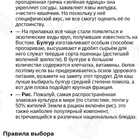
пропаренная гречка «зелёная ядрица» она
укрепляет сосуды, заживляет язвы желудка,
«чистит» кишечник. Но поскольку у неё
специфический вкус, не все смогут оценить её по
достоинству.
— На прилавках всё чаще стали появляться и
экзотические виды круп, получившие известность на
Востоке.
Булгур
изготавливают особым способом:
пропариваю, высушивают и дробят сырьём для
него служат твёрдые сорта пшеницы (достигшей
молочной зрелости). В булгуре в большом
количестве содержится клетчатка, витамины, белок
поэтому если вы придерживаетесь основ здорового
питания, возьмите на замету этот продукт. Для каш
лучше выбирать булгур средней степени помола, а
вот для плова подойдёт крупная фpaкция.
—
Рис.
Пожалуй, самая распространённая
злаковая культура в мире (по статистике, почти у
50% жителей Земли в рацион включён рис), это
также наиболее популярный компонент,
встречающийся в различных национальных блюдах.
Правила выбора