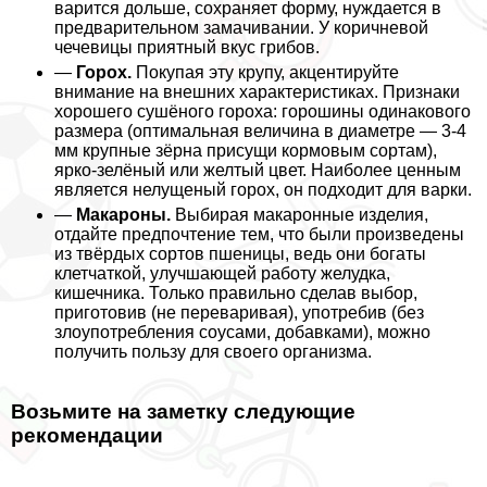
варится дольше, сохраняет форму, нуждается в
предварительном замачивании. У коричневой
чечевицы приятный вкус грибов.
—
Горох.
Покупая эту крупу, акцентируйте
внимание на внешних хаpaктеристиках. Признаки
хорошего сушёного гороха: горошины одинакового
размера (оптимальная величина в диаметре — 3-4
мм крупные зёрна присущи кормовым сортам),
ярко-зелёный или желтый цвет. Наиболее ценным
является нелущеный горох, он подходит для варки.
—
Макароны.
Выбирая макаронные изделия,
отдайте предпочтение тем, что были произведены
из твёрдых сортов пшеницы, ведь они богаты
клетчаткой, улучшающей работу желудка,
кишечника. Только правильно сделав выбор,
приготовив (не переваривая), употребив (без
злоупотрeбления соусами, добавками), можно
получить пользу для своего организма.
Возьмите на заметку следующие
рекомендации