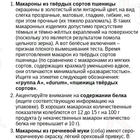
Макароны из твёрдых сортов пшеницы
окрашены в золотистый или янтарный цвет, на вид
слегка прозрачные, матовые, гладкие, гибкие, но
при этом прочные (их тяжело разломать). В таких
макаронных изделиях допустимо присутствие
тёмных и тёмно-жёлтых вкраплений на поверхности
(поскольку это является результатом помола
цельного зерна). А вот белёсые включения –
признак плохого вымешивания теста. Время
приготовления макарон из твёрдых сортов
пшеницы (по сравнению с макаронами из мягких
сортов, содержащих крахмал) уменьшено вдвое,
они отличаются минимальной «разваристостью».
Ищите на этикетке следующие обозначения:
«группа А», «durum», «пшеница твёрдых
сортов»
.
Акцентируйте внимание на
содержании белка
(ищите соответствующую информацию на
упаковке). В хороших макаронах количественные
показатели колeблются от 12 до 15 г на 100 г
продукта (у некачественных макарон количество
белка не превышает и 10 г).
Макароны из гречневой муки
(соба) имеют серо-
коричневую окраску, лёгкий ореховый привкус. В