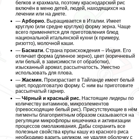
белков и крахмала, поэтому краснодарский рис
включён в меню детей, людей, находящихся на
лечении или на диете.
—
Арборио.
Выращивается в Италии. Имеет
круглую (или средне круглую) форму зерна. Чаще
всего применяется для приготовления блюд
национальной итальянской кухни (к примеру,
ризотто), молочной каши.
—
Басмати.
Страна происхождения – Индия. Его
отличает форма (длинное зерно), цвет (коричневый
или белый, в зависимости от обработки),
изысканный аромат, рассыпчатость. Уместно
использовать для плова.
—
Жасмин.
Произрастает в Тайланде имеет белый
цвет, продолговатую форму. С ним вы приготовите
рассыпчатый гарнир.
—
Чёрный и красный рис.
Настоящие лидеры по
количеству витаминов, микроэлементов
(превосходящие белый рис). Присутствующие в нём
пигменты благоприятным образом сказываются на
регуляции микрофлоры кишечника и активизации
процессов омолаживания. Дабы сохранить все
полезные свойства крупы кашу из красного риса
необходимо варить целиком, не удаляя оболочку с