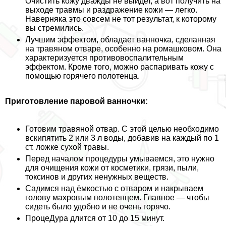
Очистить кожу дважды не выйдет, а вот получить на
выходе травмы и раздражение кожи — легко.
Наверняка это совсем не тот результат, к которому
вы стремились.
Лучшим эффектом, обладает ванночка, сделанная
на травяном отваре, особенно на ромашковом. Она
хаpaктеризуется противовоспалительным
эффектом. Кроме того, можно распаривать кожу с
помощью горячего полотенца.
Приготовление паровой ванночки:
Готовим травяной отвар. С этой целью необходимо
вскипятить 2 или 3 л воды, добавив на каждый по 1
ст. ложке сухой травы.
Перед началом процедуры умываемся, это нужно
для очищения кожи от косметики, грязи, пыли,
токсинов и других ненужных веществ.
Садимся над ёмкостью с отваром и накрываем
голову махровым полотенцем. Главное — чтобы
сидеть было удобно и не очень горячо.
ПроцеДypa длится от 10 до 15 минут.