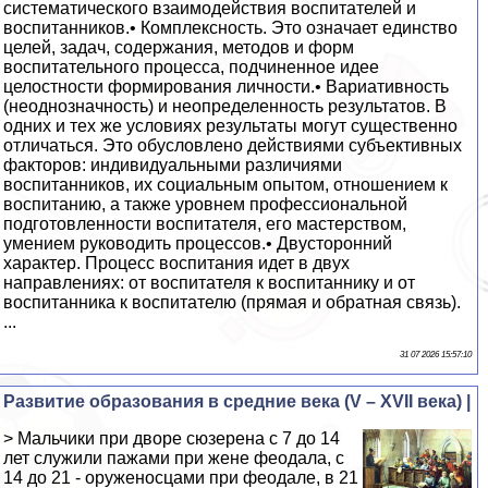
систематического взаимодействия воспитателей и
воспитанников.• Комплексность. Это означает единство
целей, задач, содержания, методов и форм
воспитательного процесса, подчиненное идее
целостности формирования личности.• Вариативность
(неоднозначность) и неопределенность результатов. В
одних и тех же условиях результаты могут существенно
отличаться. Это обусловлено действиями субъективных
факторов: индивидуальными различиями
воспитанников, их социальным опытом, отношением к
воспитанию, а также уровнем профессиональной
подготовленности воспитателя, его мастерством,
умением руководить процессов.• Двусторонний
характер. Процесс воспитания идет в двух
направлениях: от воспитателя к воспитаннику и от
воспитанника к воспитателю (прямая и обратная связь).
...
31 07 2026 15:57:10
Развитие образования в средние века (V – XVII века) |
> Мальчики при дворе сюзерена с 7 до 14
лет служили пажами при жене феодала, с
14 до 21 - оруженосцами при феодале, в 21