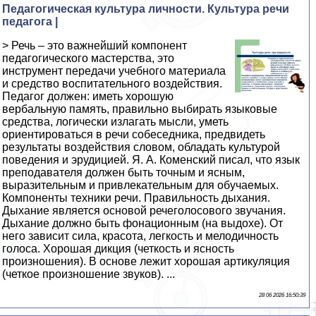
Педагогическая культура личности. Культура речи
педагога |
> Речь – это важнейший компонент
педагогического мастерства, это
инструмент передачи учебного материала
и средство воспитательного воздействия.
Педагог должен: иметь хорошую
вербальную память, правильно выбирать языковые
средства, логически излагать мысли, уметь
ориентироваться в речи собеседника, предвидеть
результаты воздействия словом, обладать культурой
поведения и эрудицией. Я. А. Коменский писал, что язык
преподавателя должен быть точным и ясным,
выразительным и привлекательным для обучаемых.
Компоненты техники речи. Правильность дыхания.
Дыхание является основой речеголосового звучания.
Дыхание должно быть фонационным (на выдохе). От
него зависит сила, красота, легкость и мелодичность
голоса. Хорошая дикция (четкость и ясность
произношения). В основе лежит хорошая артикуляция
(четкое произношение звуков). ...
28 06 2026 16:50:39