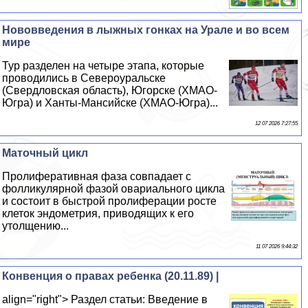
Нововведения в лыжных гонках на Урале и во всем
мире
Тур разделен на четыре этапа, которые
проводились в Североуральске
(Свердловская область), Югорске (ХМАО-
Югра) и Ханты-Мансийске (ХМАО-Югра)...
12 07 2026 7:27:55
Маточный цикл
Пролиферативная фаза совпадает с
фолликулярной фазой овариального цикла
и состоит в быстрой пролиферации росте
клеток эндометрия, приводящих к его
утолщению...
11 07 2026 9:44:32
Конвенция о правах ребенка (20.11.89) |
align="right"> Раздел статьи: Введение в