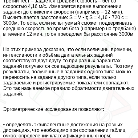
Третий тест – задаётся средняя скорость – бег со
скоростью 4,16 м/с. Измеряется время выполнении
задания до снижения скорости (например – 12 мин).
Высчитывается расстояние: S = V • t; S = 4,16 • 720 с =
3000м. То есть, если испытуемый сможет поддерживать
среднюю скорость во время бега (например на тредбане)
в течении 12 мин, то он преодолел бы расстояние 3000м.
На этих примера доказано, что если величины времени,
интенсивности и объёма двигательных заданий
соответствуют друг другу, то при разных вариантах
заданий получаются совпадающие результаты. Поэтому
результаты, полученные в заданиях одного типа можно
переносить на задания другого типа, если только
задаваемые и регистрируемые показатели совпадают.
Это так называемое правило обратимости двигательных
заданий.
Эргометрические исследования позволяют:
• определять эквивалентные достижения на разных
дистанциях, что необходимо при составлении таблиц
очков, определении классификационных норм;