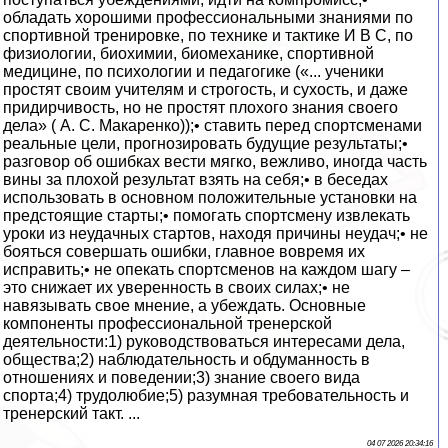
обладать хорошими профессиональными знаниями по
спортивной тренировке, по технике и тактике И В С, по
физиологии, биохимии, биомеханике, спортивной
медицине, по психологии и педагогике («... ученики
простят своим учителям и строгость, и сухость, и даже
придирчивость, но не простят плохого знания своего
дела» ( А. С. Макаренко));• ставить перед спортсменами
реальные цели, прогнозировать будущие результаты;•
разговор об ошибках вести мягко, вежливо, иногда часть
вины за плохой результат взять на себя;• в беседах
использовать в основном положительные установки на
предстоящие старты;• помогать спортсмену извлекать
уроки из неудачных стартов, находя причины неудач;• не
бояться совершать ошибки, главное вовремя их
исправить;• не опекать спортсменов на каждом шагу –
это снижает их уверенность в своих силах;• не
навязывать свое мнение, а убеждать. Основные
компоненты профессиональной тренерской
деятельности:1) руководствоваться интересами дела,
общества;2) наблюдательность и обдуманность в
отношениях и поведении;3) знание своего вида
спорта;4) трудолюбие;5) разумная требовательность и
тренерский такт. ...
04 07 2026 20:34:16