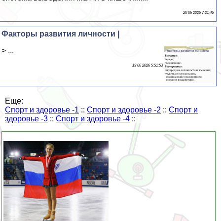
20 06 2026 7:21:46
Факторы развития личности |
> ...
19 06 2026 5:51:53
Еще:
Спорт и здоровье -1
::
Спорт и здоровье -2
::
Спорт и
здоровье -3
::
Спорт и здоровье -4
::