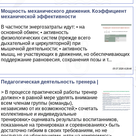
Мощность механического движения. Коэффициент
механической эффективности
В частности энергозатраты идут: • на
основной обмен; • активность
физиологических систем (прежде всего
дыхательной и циркуляторной) при
мышечной деятельности; • активность
мышц, не участвующих в движении, но обеспечивающих
поддержание равновесия, сохранения позы и т...
05 07 2026 4:28:44
Педагогическая деятельность тренера |
> В процессе практической работы тренер
должен:• в равной мере уделять внимание
всем членам группы (команды),
независимо от их возможностей;• сочетать
коллективные и индивидуальные
тренировки;• оценивать результаты воспитанников,
показанные на тренировках и соревнованиях;• быть
достаточно гибким в своих требованиям, но не
поступаться убеждениями, идти на компромисс;•