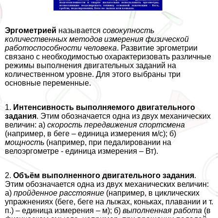
Эргометрией
называется
совокупность
количественных методов измерения физической
работоспособности человека
. Развитие эргометрии
связано с необходимостью охаpaктеризовать различные
режимы выполнения двигательных заданий на
количественном уровне. Для этого выбраны три
основные переменные.
1.
Интенсивность выполняемого двигательного
задания
. Этим обозначается одна из двух механических
величин: а)
скорость передвижения спортсмена
(например, в беге – единица измерения м/с); б)
мощность
(например, при педалировании на
велоэргометре - единица измерения – Вт).
2.
Объём выполненного двигательного задания
.
Этим обозначается одна из двух механических величин:
а)
пройденное расстояние
(например, в циклических
упражнениях (беге, беге на лыжах, коньках, плавании и т.
п.) – единица измерения – м); б)
выполненная работа
(в