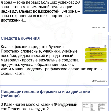
я зона – зона первых больших успехов; 2-я
зона – зона максимальной реализации
индивидуальных возможностей; 3-я зона –
зона сохранения высших спортивных
достижений...
02 08 2026 13:28:13
Средства обучения
Классификация средств обучения
Простые:• словесные, учебники, учебные
пособия, дидактический и раздаточный
материал;• простые визуальные средства:
предметы, чучела, образцы минералов,
части машин, модели;• графические средства: картины,
схемы, карты...
01 08 2026 1:32:41
Пищеварительные ферменты и их действие
(таблица)
0 Казеиноген молока казеин Желудочный
сок Пепсиноген желудок 2...