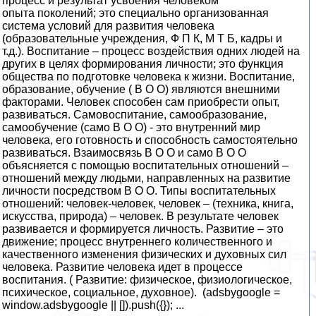
процесс и результат усвоения человеком
опыта поколений; это специально организованная
система условий для развития человека
(образовательные учреждения, Ф П К, М Т Б, кадры и
т.д.). Воспитание – процесс воздействия одних людей на
других в целях формирования личности; это функция
общества по подготовке человека к жизни. Воспитание,
образование, обучение ( В О О) являются внешними
факторами. Человек способен сам приобрести опыт,
развиваться. Самовоспитание, самообразование,
самообучение (само В О О) - это внутренний мир
человека, его готовность и способность самостоятельно
развиваться. Взаимосвязь В О О и само В О О
объясняется с помощью воспитательных отношений –
отношений между людьми, направленных на развитие
личности посредством В О О. Типы воспитательных
отношений: человек-человек, человек – (техника, книга,
искусства, природа) – человек. В результате человек
развивается и формируется личность. Развитие – это
движение; процесс внутреннего количественного и
качественного изменения физических и духовных сил
человека. Развитие человека идет в процессе
воспитания. ( Развитие: физическое, физиологическое,
психическое, социальное, духовное). (adsbygoogle =
window.adsbygoogle || []).push({}); ...