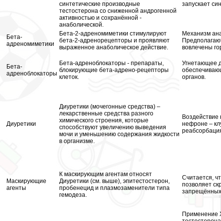
синтетические производные
запускает син
тестостерона со сниженной андрогенной
активностью и сохранённой -
анаболической.
Бета-2-адреномиметики стимулируют
Механизм ана
Бета-
бета-2-адренорецепторы и проявляют
Предполагают
адреномиметики
выраженное анаболическое действие.
вовлечены г
Бета-адреноблокаторы - препараты,
Угнетающее д
Бета-
блокирующие бета-адрено-рецепторы
обеспечиваю
адреноблокаторы
клеток.
органов.
Диуретики (мочегонные средства) –
лекарственные средства разного
Воздействие 
химического строения, которые
Диуретики
нефроне – кл
способствуют увеличению выведения
реабсорбация
мочи и уменьшению содержания жидкости
в организме.
К маскирующим агентам относят
Считается, ч
Маскирующие
Диуретики (см. выше), эпитестостерон,
позволяет ск
агенты
пробенецид и плазмозаменители типа
запрещённых 
гемодеза.
Применение Х