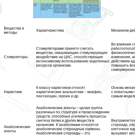
Вещества и
Хаpaктеристика
Механизм де
методы
Во влиянии с
Стимуляторами принято считать
работоспособ
вещества, оказывающие стимулирующее
физиологичес
Стимуляторы
воздействие на ЦНС, способствующие
изменения, а
интенсивному использованию эндогенных
действием ад
ресурсов организма.
повышать воз
самоуверенно
К классу наркотиков относят
Основа механ
Наркотики
наркотические aнaльгетики – морфин,
с опиатными 
пентазоцин, героин и др.
самым модел
Анаболические агенты – целая группа
различных по структуре и происхождению
средств, способных усиливать процессы
синтеза белка и других веществ в
Внутриклеточ
организме. К анаболикам относятся
стероида, об
Анаболические
анаболические стероидные гормоны.
клеточное яд
агенты
Анаболические стероиды – это
вызывает ак