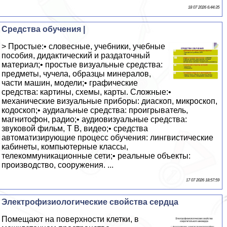
18 07 2026 6:44:35
Средства обучения |
> Простые:• словесные, учебники, учебные
пособия, дидактический и раздаточный
материал;• простые визуальные средства:
предметы, чучела, образцы минералов,
части машин, модели;• графические
средства: картины, схемы, карты. Сложные:•
механические визуальные приборы: диаскоп, микроскоп,
кодоскоп;• аудиальные средства: проигрыватель,
магнитофон, радио;• аудиовизуальные средства:
звуковой фильм, Т В, видео;• средства
автоматизирующие процесс обучения: лингвистические
кабинеты, компьютерные классы,
телекоммуникационные сети;• реальные объекты:
производство, сооружения. ...
17 07 2026 18:57:59
Электрофизиологические свойства сердца
Помещают на поверхности клетки, в