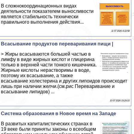
В сложнокоординационных видах
деятельности показателем выносливости
является стабильность технически
правильного выполнения действия...
11 07 2026 4:33:58
Всасывание продуктов переваривания пищи |
> Жиры всасываются большей частью в
лимфу в виде жирных кислот и глицерина
только в верхней части тонкого кишечника.
Жирные кислоты нерастворимы в воде,
поэтому их всасывание, а также
всасывание холестерина и других липоидов происходит
лишь при наличии желчи.(см.рис Переваривание и
всасывание липидов) ...
10 07 2026 19:29:10
Система образования в Новое время на Западе
В развитых капиталистических странах в
19 веке были приняты законы о всеобщем