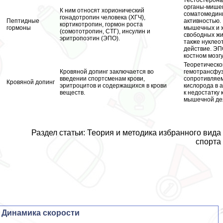
тестостерона
органы-мишен
К ним относят хорионический
соматомедины
гонадотропин человека (ХГЧ),
Пептидные
активностью.
кортикотропин, гормон роста
гормоны
мышечных и ж
(сомототропин, СТГ), инсулин и
свободных жи
эритропоэтин (ЭПО).
также нуклео
действие. ЭП
костном мозгу
Теоретическо
Кровяной допинг заключается во
гемотрaнcфу
введении спортсменам крови,
сопротивляем
Кровяной допинг
эритроцитов и содержащихся в крови
кислорода в 
веществ.
к недостатку
мышечной де
Раздел статьи: Теория и методика избранного вида
спорта
Динамика скорости