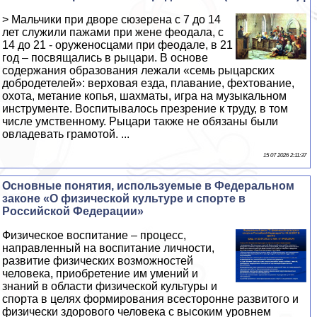
> Мальчики при дворе сюзерена с 7 до 14
лет служили пажами при жене феодала, с
14 до 21 - оруженосцами при феодале, в 21
год – посвящались в рыцари. В основе
содержания образования лежали «семь рыцарских
добродетелей»: верховая езда, плавание, фехтование,
охота, метание копья, шахматы, игра на музыкальном
инструменте. Воспитывалось презрение к труду, в том
числе умственному. Рыцари также не обязаны были
овладевать грамотой. ...
15 07 2026 2:11:37
Основные понятия, используемые в Федеральном
законе «О физической культуре и спорте в
Российской Федерации»
Физическое воспитание – процесс,
направленный на воспитание личности,
развитие физических возможностей
человека, приобретение им умений и
знаний в области физической культуры и
спорта в целях формирования всесторонне развитого и
физически здорового человека с высоким уровнем