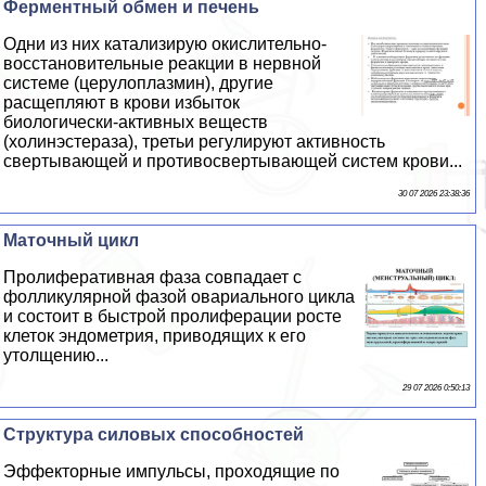
Ферментный обмен и печень
Одни из них катализирую окислительно-
восстановительные реакции в нервной
системе (церулоплазмин), другие
расщепляют в крови избыток
биологически-активных веществ
(холинэстераза), третьи регулируют активность
свертывающей и противосвертывающей систем крови...
30 07 2026 23:38:36
Маточный цикл
Пролиферативная фаза совпадает с
фолликулярной фазой овариального цикла
и состоит в быстрой пролиферации росте
клеток эндометрия, приводящих к его
утолщению...
29 07 2026 0:50:13
Структура силовых способностей
Эффекторные импульсы, проходящие по