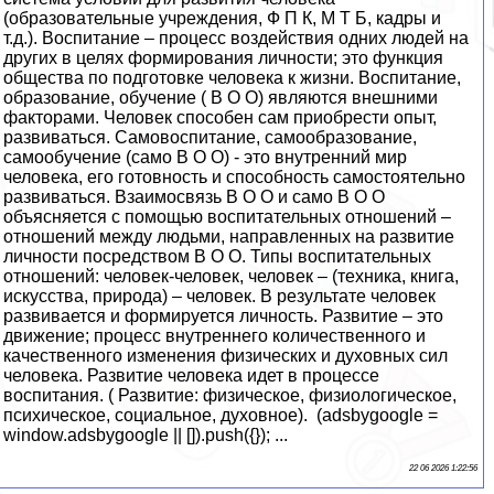
(образовательные учреждения, Ф П К, М Т Б, кадры и
т.д.). Воспитание – процесс воздействия одних людей на
других в целях формирования личности; это функция
общества по подготовке человека к жизни. Воспитание,
образование, обучение ( В О О) являются внешними
факторами. Человек способен сам приобрести опыт,
развиваться. Самовоспитание, самообразование,
самообучение (само В О О) - это внутренний мир
человека, его готовность и способность самостоятельно
развиваться. Взаимосвязь В О О и само В О О
объясняется с помощью воспитательных отношений –
отношений между людьми, направленных на развитие
личности посредством В О О. Типы воспитательных
отношений: человек-человек, человек – (техника, книга,
искусства, природа) – человек. В результате человек
развивается и формируется личность. Развитие – это
движение; процесс внутреннего количественного и
качественного изменения физических и духовных сил
человека. Развитие человека идет в процессе
воспитания. ( Развитие: физическое, физиологическое,
психическое, социальное, духовное). (adsbygoogle =
window.adsbygoogle || []).push({}); ...
22 06 2026 1:22:56