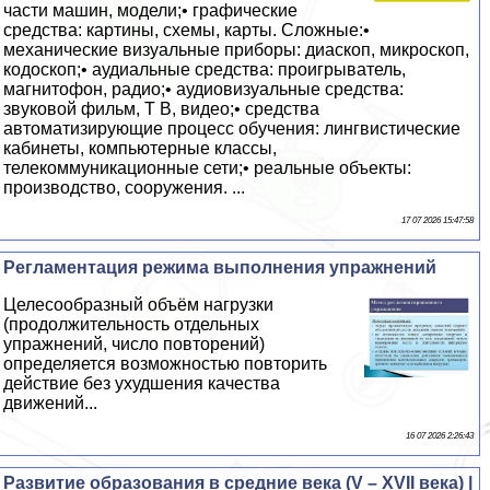
части машин, модели;• графические
средства: картины, схемы, карты. Сложные:•
механические визуальные приборы: диаскоп, микроскоп,
кодоскоп;• аудиальные средства: проигрыватель,
магнитофон, радио;• аудиовизуальные средства:
звуковой фильм, Т В, видео;• средства
автоматизирующие процесс обучения: лингвистические
кабинеты, компьютерные классы,
телекоммуникационные сети;• реальные объекты:
производство, сооружения. ...
17 07 2026 15:47:58
Регламентация режима выполнения упражнений
Целесообразный объём нагрузки
(продолжительность отдельных
упражнений, число повторений)
определяется возможностью повторить
действие без ухудшения качества
движений...
16 07 2026 2:26:43
Развитие образования в средние века (V – XVII века) |