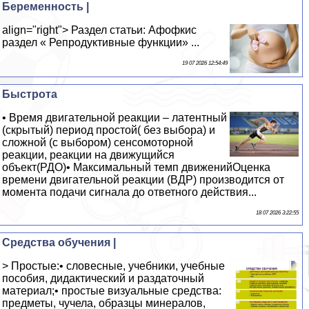
Беременность |
align="right"> Раздел статьи: Афофкис
раздел « Репродуктивные функции» ...
19 07 2026 12:54:49
Быстрота
• Время двигательной реакции – латентный
(скрытый) период простой( без выбора) и
сложной (с выбором) сенсомоторной
реакции, реакции на движущийся
объект(РДО)• Максимальный темп движенийОценка
времени двигательной реакции (ВДР) производится от
момента подачи сигнала до ответного действия...
18 07 2026 3:22:55
Средства обучения |
> Простые:• словесные, учебники, учебные
пособия, дидактический и раздаточный
материал;• простые визуальные средства:
предметы, чучела, образцы минералов,