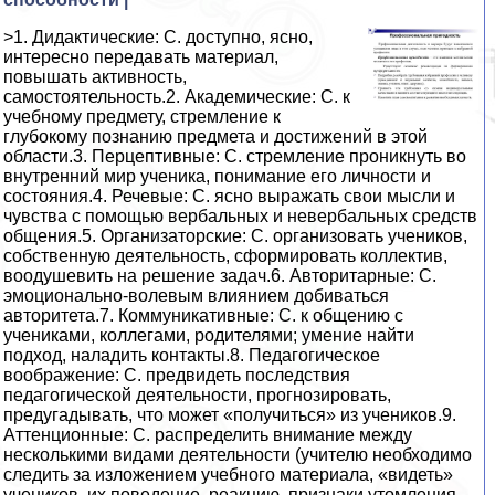
>1. Дидактические: С. доступно, ясно,
интересно передавать материал,
повышать активность,
самостоятельность.2. Академические: С. к
учебному предмету, стремление к
глубокому познанию предмета и достижений в этой
области.3. Перцептивные: С. стремление проникнуть во
внутренний мир ученика, понимание его личности и
состояния.4. Речевые: С. ясно выражать свои мысли и
чувства с помощью вербальных и невербальных средств
общения.5. Организаторские: С. организовать учеников,
собственную деятельность, сформировать коллектив,
воодушевить на решение задач.6. Авторитарные: С.
эмоционально-волевым влиянием добиваться
авторитета.7. Коммуникативные: С. к общению с
учениками, коллегами, родителями; умение найти
подход, наладить контакты.8. Педагогическое
воображение: С. предвидеть последствия
педагогической деятельности, прогнозировать,
предугадывать, что может «получиться» из учеников.9.
Аттенционные: С. распределить внимание между
несколькими видами деятельности (учителю необходимо
следить за изложением учебного материала, «видеть»
учеников, их поведение, реакцию, признаки утомления,