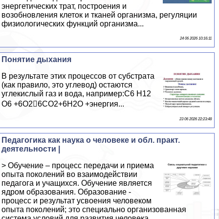
энергетических трат, построения и
возобновления клеток и тканей организма, регуляции
физиологических функций организма...
24 06 2026 10:16:11
Понятие дыхания
В результате этих процессов от субстрата
(как правило, это углевод) остаются
углекислый газ и вода, например:С6 Н12
О6 +6О26СО2+6Н2О +энергия...
23 06 2026 22:23:48
Педагогика как наука о человеке и обл. практ.
деятельности |
> Обучение – процесс передачи и приема
опыта поколений во взаимодействии
педагога и учащихся. Обучение является
ядром образования. Образование -
процесс и результат усвоения человеком
опыта поколений; это специально организованная
система условий для развития человека