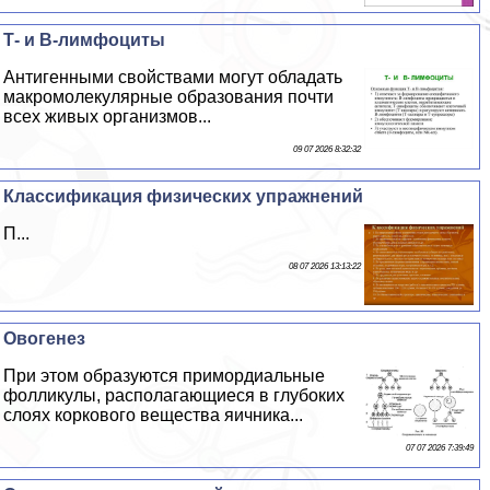
Т- и В-лимфоциты
Антигенными свойствами могут обладать
макромолекулярные образования почти
всех живых организмов...
09 07 2026 8:32:32
Классификация физических упражнений
П...
08 07 2026 13:13:22
Овогенез
При этом образуются примордиальные
фолликулы, располагающиеся в глубоких
слоях коркового вещества яичника...
07 07 2026 7:39:49