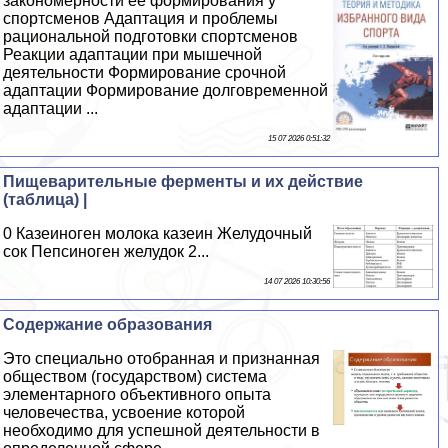
закономерности её формирования у
спортсменов Адаптация и проблемы
рациональной подготовки спортсменов
Реакции адаптации при мышечной
деятельности Формирование срочной
адаптации Формирование долговременной
адаптации ...
15 07 2026 0:51:32
Пищеварительные ферменты и их действие
(таблица) |
0 Казеиноген молока казеин Желудочный
сок Пепсиноген желудок 2...
14 07 2026 10:30:56
Содержание образования
Это специально отобранная и признанная
обществом (государством) система
элементарного объективного опыта
человечества, усвоение которой
необходимо для успешной деятельности в