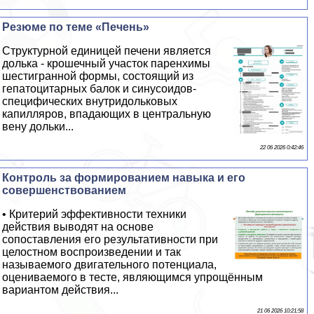
Резюме по теме «Печень»
Структурной единицей печени является
долька - крошечный участок паренхимы
шестигранной формы, состоящий из
гепатоцитарных балок и синусоидов-
специфических внутридольковых
капилляров, впадающих в центральную
вену дольки...
22 06 2026 0:42:46
Контроль за формированием навыка и его
совершенствованием
• Критерий эффективности техники
действия выводят на основе
сопоставления его результативности при
целостном воспроизведении и так
называемого двигательного потенциала,
оцениваемого в тесте, являющимся упрощённым
вариантом действия...
21 06 2026 10:21:58