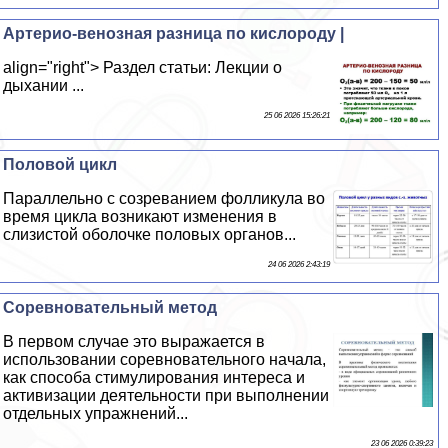
Артерио-венозная разница по кислороду |
align="right"> Раздел статьи: Лекции о
дыхании ...
25 06 2026 15:26:21
Пoлoвoй цикл
Параллельно с созреванием фолликула во
время цикла возникают изменения в
слизистой оболочке пoлoвых органов...
24 06 2026 2:43:19
Соревновательный метод
В первом случае это выражается в
использовании соревновательного начала,
как способа стимулирования интереса и
активизации деятельности при выполнении
отдельных упражнений...
23 06 2026 0:39:23