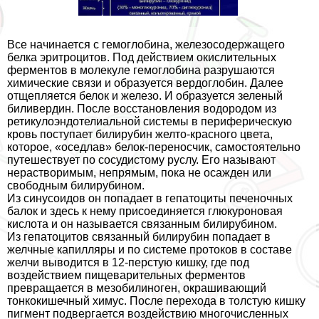
Все начинается с гемоглобина, железосодержащего
белка эритроцитов. Под действием окислительных
ферментов в молекуле гемоглобина разрушаются
химические связи и образуется вердоглобин. Далее
отщепляется белок и железо. И образуется зеленый
биливердин. После восстановления водородом из
ретикулоэндотелиальной системы в периферическую
кровь поступает билирубин желто-красного цвета,
которое, «оседлав» белок-переносчик, самостоятельно
путешествует по сосудистому руслу. Его называют
нерастворимым, непрямым, пока не осажден или
свободным билирубином.
Из синусоидов он попадает в гепатоциты печеночных
балок и здесь к нему присоединяется глюкуроновая
кислота и он называется связанным билирубином.
Из гепатоцитов связанный билирубин попадает в
желчные капилляры и по системе протоков в составе
желчи выводится в 12-перстую кишку, где под
воздействием пищеварительных ферментов
превращается в мезобилиноген, окрашивающий
тонкокишечный химус. После перехода в толстую кишку
пигмент подвергается воздействию многочисленных