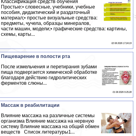
Классификация средств обучения
Простые:• словесные, учебники, учебные
пособия, дидактический и раздаточный
материал;• простые визуальные средства:
предметы, чучела, образцы минералов,
части машин, модели;• графические средства: картины,
схемы, карты...
02 08 2026 17:24:19
Пищеварение в полости рта
После измельчения и перетирания зубами
пища подвергается химической обработке
благодаря действию гидролитических
ферментов слюны...
01 08 2026 9:35:28
Массаж в реабилитации
Влияние массажа на различные системы
организма Влияние массажа на нервную
систему Влияние массажа на общий обмен
веществ Список литературы1...