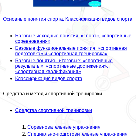
Основные понятия спорта. Классификация видов спорта
Базовые исходные понятия: «спорт», «спортивные
соревнования»
Базовые функциональные понятия: «спортивная
подготовка» и «спортивная тренировка»
Базовые понятия - итоговые: «спортивные
результаты», «спортивные достижения»,
«спортивная квалификация»
Классификация видов спорта
Средства и методы спортивной тренировки
Средства спортивной тренировки
Соревновательные упражнения
Специально-подготовительные упражнения