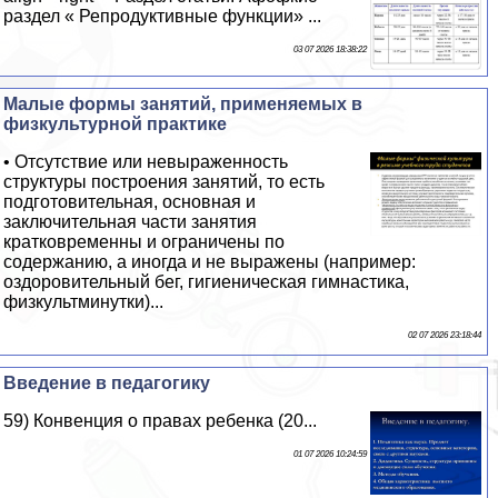
раздел « Репродуктивные функции» ...
03 07 2026 18:38:22
Малые формы занятий, применяемых в
физкультурной пpaктике
• Отсутствие или невыраженность
структуры построения занятий, то есть
подготовительная, основная и
заключительная части занятия
кратковременны и ограничены по
содержанию, а иногда и не выражены (например:
оздоровительный бег, гигиеническая гимнастика,
физкультминутки)...
02 07 2026 23:18:44
Введение в педагогику
59) Конвенция о правах ребенка (20...
01 07 2026 10:24:59