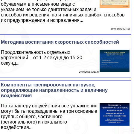
обучаемым в письменном виде с
указанием не только двигательных задач и
способов их решения, но и типичных ошибок, способов
их предупреждения и исправления...
28 06 2026 9:41:33
Методика воспитания скоростных способностей
Продолжительность отдельных
упражнений – от 1-2 секунд до 15-20
секунд...
27 06 2026 20:11:30
Компоненты тренировочных нагрузок,
определяющие направленность и величину
воздействия
По хаpaктеру воздействия все упражнения
могут быть подразделены на три основные
группы: общего, частичного
(регионального) и локального
воздействия...