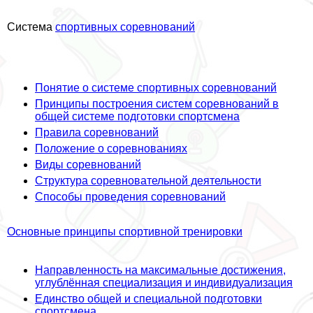
Система
спортивных соревнований
Понятие о системе спортивных соревнований
Принципы построения систем соревнований в
общей системе подготовки спортсмена
Правила соревнований
Положение о соревнованиях
Виды соревнований
Структура соревновательной деятельности
Способы проведения соревнований
Основные принципы спортивной тренировки
Направленность на максимальные достижения,
углублённая специализация и индивидуализация
Единство общей и специальной подготовки
спортсмена