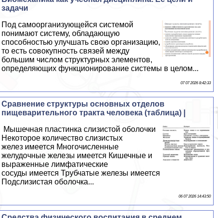
задачи
Под самоорганизующейся системой
понимают систему, обладающую
способностью улучшать свою организацию,
то есть совокупность связей между
большим числом структурных элементов,
определяющих функционирование системы в целом...
07 07 2026 8:42:33
Сравнение структуры основных отделов
пищеварительного тракта человека (таблица) |
Мышечная пластинка слизистой оболочки
Некоторое количество слизистых
желез имеется Многочисленные
желудочные железы имеется Кишечные и
выраженные лимфатические
сосуды имеется Трубчатые железы имеется
Подслизистая оболочка...
06 07 2026 14:43:50
Средства физического воспитания в среднем