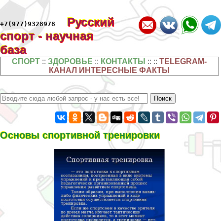
Русский
+7(977)9328978
спорт - научная
база
СПОРТ
::
ЗДОРОВЬЕ
::
КОНТАКТЫ
:: ::
TELEGRAM-
КАНАЛ ИНТЕРЕСНЫЕ ФАКТЫ
Основы спортивной тренировки