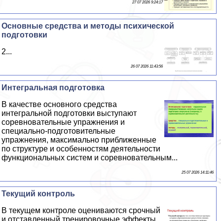
27 07 2026 9:24:17
Основные средства и методы психической
подготовки
2...
26 07 2026 11:43:56
Интегральная подготовка
В качестве основного средства
интегральной подготовки выступают
соревновательные упражнения и
специально-подготовительные
упражнения, максимально приближенные
по структуре и особенностям деятельности
функциональных систем и соревновательным...
25 07 2026 14:11:46
Текущий контроль
В текущем контроле оцениваются срочный
и отставленный тренировочные эффекты