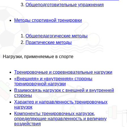
Общеподготовительные упражнения
Методы спортивной тренировки
Общепедагогические методы
Пpaктические методы
Нагрузки, применяемые в спорте
Тренировочные и соревновательные нагрузки
«Внешняя» и «внутренняя» стороны
тренировочной нагрузки
Взаимосвязь нагрузок с внешней и внутренней
стороны
Хаpaктер и направленность тренировочных
нагрузок
Компоненты тренировочных нагрузок,
определяющие направленность и величину
воздействия