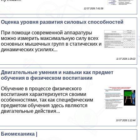
12 07 2026 7:41:58
Оценка уровня развития силовых способностей
При помощи современной аппаратуры
можно измерить максимальную силу всех
основных мышечных групп в статических и
динамических усилиях...
11 07 2026 1:39:22
Двигательные умения и навыки как предмет
обучения в физическом воспитании
Обучение в процессе физического
воспитания хаpaктеризуется своими
особенностями, так как специфическим
предметом обучения здесь являются
двигательные действия...
10 07 2026 1:12:44
Биомеханика |