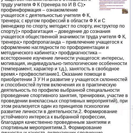
труду учителя Ф К (тренера по И В С);•
профинформация – ознакомление
учащегося с деятельностью учителя Ф К,
тренера; с кругом профессий в области Ф К и С
(менеджер по спорту, методист по спорту, инструктор по
спорту);• профагитация – доведение до сознания
учащегося общественной значимости труда учителя Ф К,
тренера;• профпропаганда – привлечение учащегося к
оформлению наглядности по профориентации и
методического кабинета;• профдиагностика –
всестороннее изучение личности учащегося: интересы,
мотивация, индивидуально-типологические особенности
(темперамент, характер и т.д.), занятость в свободное
время.• профвоспитание1. Оказание помощи в
приобретении З У Н и развитие у учащегося склонностей
и способностей путем включения их в практическую
деятельность по профилю выбранной специальности
(проведение спортивного занятия, тренировки, участие в
проведении внеклассных спортивных мероприятий), при
этом реализуется один из принципов психологии
развитие личности в деятельности.2. Формирование
устойчивого интереса к выбранной профессии,
благодаря качественно проведенным занятиям и
спортивным мероприятиям.3. Формирование
личностных качеств, включающих следующие