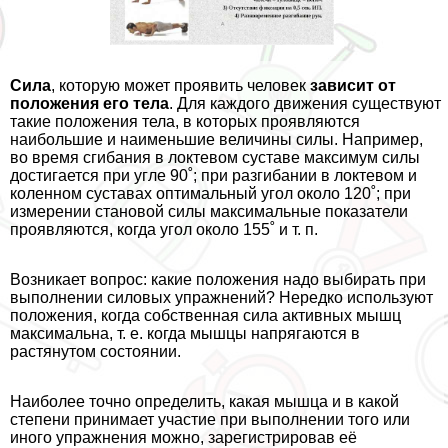
Сила
, которую может проявить человек
зависит от
положения его тела
. Для каждого движения существуют
такие положения тела, в которых проявляются
наибольшие и наименьшие величины силы. Например,
во время сгибания в локтевом суставе максимум силы
достигается при угле 90˚; при разгибании в локтевом и
коленном суставах оптимальный угол около 120˚; при
измерении становой силы максимальные показатели
проявляются, когда угол около 155˚ и т. п.
Возникает вопрос: какие положения надо выбирать при
выполнении силовых упражнений? Нередко используют
положения, когда собственная сила активных мышц
максимальна, т. е. когда мышцы напрягаются в
растянутом состоянии.
Наиболее точно определить, какая мышца и в какой
степени принимает участие при выполнении того или
иного упражнения можно, зарегистрировав её