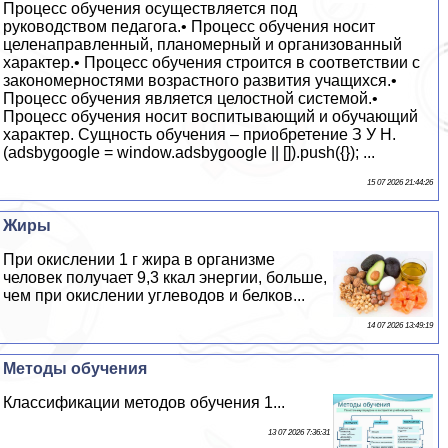
Процесс обучения осуществляется под
руководством педагога.• Процесс обучения носит
целенаправленный, планомерный и организованный
характер.• Процесс обучения строится в соответствии с
закономерностями возрастного развития учащихся.•
Процесс обучения является целостной системой.•
Процесс обучения носит воспитывающий и обучающий
характер. Сущность обучения – приобретение З У Н.
(adsbygoogle = window.adsbygoogle || []).push({}); ...
15 07 2026 21:44:26
Жиры
При окислении 1 г жира в организме
человек получает 9,3 ккал энергии, больше,
чем при окислении углеводов и белков...
14 07 2026 13:49:19
Методы обучения
Классификации методов обучения 1...
13 07 2026 7:36:31