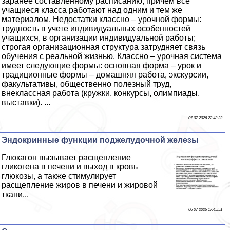
заранее составленному расписанию, причем все
учащиеся класса работают над одним и тем же
материалом. Недостатки классно – урочной формы:
трудность в учете индивидуальных особенностей
учащихся, в организации индивидуальной работы;
строгая организационная структура затрудняет связь
обучения с реальной жизнью. Классно – урочная система
имеет следующие формы: основная форма – урок и
традиционные формы – домашняя работа, экскурсии,
факультативы, общественно полезный труд,
внеклассная работа (кружки, конкурсы, олимпиады,
выставки). ...
07 07 2026 22:43:22
Эндокринные функции поджелудочной железы
Глюкагон вызывает расщепление
гликогена в печени и выход в кровь
глюкозы, а также стимулирует
расщепление жиров в печени и жировой
ткани...
06 07 2026 17:45:51