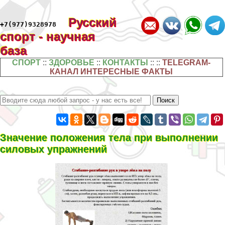
Русский
+7(977)9328978
спорт - научная
база
СПОРТ
::
ЗДОРОВЬЕ
::
КОНТАКТЫ
:: ::
TELEGRAM-
КАНАЛ ИНТЕРЕСНЫЕ ФАКТЫ
Значение положения тела при выполнении
силовых упражнений