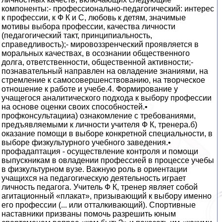
компоненты:- профессионально-педагогический: интерес
к профессии, к Ф К и С, любовь к детям, значимые
мотивы выбора профессии, качества личности
(педагогический такт, принципиальность,
справедливость);- мировоззренческий проявляется в
моральных качествах, в осознании общественного
долга, ответственности, общественной активности;-
познавательный направлен на овладение знаниями, на
стремление к самосовершенствованию, на творческое
отношение к работе и учебе.4. Формирование у
учащегося аналитического подхода к выбору профессии
на основе оценки своих способностей.•
профконсультацииа) ознакомление с требованиями,
предъявляемыми к личности учителя Ф К, тренера.б)
оказание помощи в выборе конкретной специальности, в
выборе физкультурного учебного заведения.•
профадаптация - осуществление контроля и помощи
выпускникам в овладении профессией в процессе учебы
в физкультурном вузе. Важную роль в ориентации
учащихся на педагогическую деятельность играет
личность педагога. Учитель Ф К, тренер являет собой
агитационный «плакат», призывающий к выбору именно
его профессии (... или отталкивающий). Спортивные
наставники призваны помочь разрешить юным