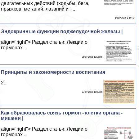
двигательных действий (ходьбы, бега,
прыжков, метаний, лазаний и т...
29 07 2026 4:10:37
Эндокринные функции поджелудочной железы |
align="right"> Раздел статьи: Лекции о
гормонах ...
28 07 2026 12:20:46
Принципы и закономерности воспитания
2...
27 07 2026 10:53:45
Как образовалась связь гормон - клетки органа -
мишени |
align="right"> Раздел статьи: Лекции о
гормонах ...