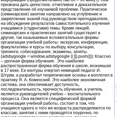
призвана дать целостное, отчетливое и доказательное
представление об изучаемой проблеме. Практическое
(семинарское) занятие направлено на углубление и
закрепление знаний под руководством преподавателя,
на обсуждение результатов самостоятельного изучения
учащимися (студентами) темы. Кроме лекций,
семинарских и практических занятий существуют и
другие, так называемые вспомогательные формы
организации учебной работы: экскурсии, конференции,
факультативы и курсы по выбору, консультации,
тренинги, собеседования, экзамены, зачеты.
(adsbygoogle = window.adsbygoogle || []).push({}); Классно
– урочная форма обучения. Это наиболее
распространенная форма обучения в школе, возникшая
в 17 веке. Ее контуры очертил немецкий педагог И.
Штурм, а разработал теоретические основы и воплотил в
практику Я. А. Коменский. Это наиболее экономичная
система, она обеспечивает доступность,
последовательность, прочность обучения, а учитель
является руководителей учебно – воспитательного
процесса. Она является специфической формой
организации учебной работы, состоит в том, что
учащиеся одного и того же возраста распределяются по
классам, занятия с ними проводятся поурочно, по