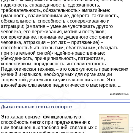
надежность, справедливость, сдержанность,
требовательность, обязательность;• эмпатийные:
гуманность, взаимопонимание, доброта, тактичность,
обязательность, способность к сопереживанию и
аттракции; (эмпатия – умение чувствовать другого
человека, его переживания, мотивы поступков;
сопереживание, понимание душевного состояния
человека, аттракция – (от лат. – притяжение) –
способность быть открытым, обаятельным, обладать
притягательной силой)• идейно-нравственные:
убежденность, принципиальность, патриотизм,
коллективизм, порядочность, интеллигентность.
Педагогическая техника – это совокупность практических
умений и навыков, необходимых для организации
творческой деятельности учителя-воспитателя. Это
важнейшее слагаемое педагогического мастерства. ...
21 06 2026 0:46:31
Дыхательные тесты в спорте
Это хаpaктеризует функциональную
способность легких при предъявлении к
ним повышенных требований, связанных с
увеличением потрeбления кислорода...