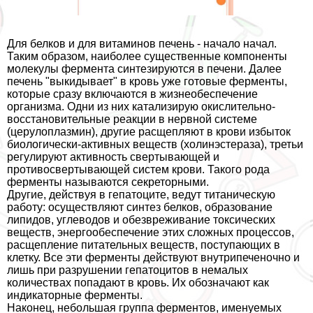
Для белков и для витаминов печень - начало начал.
Таким образом, наиболее существенные компоненты
молекулы фермента синтезируются в печени. Далее
печень "выкидывает" в кровь уже готовые ферменты,
которые сразу включаются в жизнеобеспечение
организма. Одни из них катализирую окислительно-
восстановительные реакции в нервной системе
(церулоплазмин), другие расщепляют в крови избыток
биологически-активных веществ (холинэстераза), третьи
регулируют активность свертывающей и
противосвертывающей систем крови. Такого рода
ферменты называются секреторными.
Другие, действуя в гепатоците, ведут титаническую
работу: осуществляют синтез белков, образование
липидов, углеводов и обезвреживание токсических
веществ, энергообеспечение этих сложных процессов,
расщепление питательных веществ, поступающих в
клетку. Все эти ферменты действуют внутрипеченочно и
лишь при разрушении гепатоцитов в немалых
количествах попадают в кровь. Их обозначают как
индикаторные ферменты.
Наконец, небольшая группа ферментов, именуемых