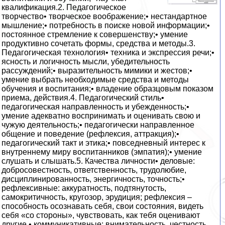
квалификация.2. Педагогическое
творчество• творческое воображение;• нестандартное
мышление;• потребность в поиске новой информации;•
постоянное стремление к совершенству;• умение
продуктивно сочетать формы, средства и методы.3.
Педагогическая технология• техника и экспрессия речи;•
ясность и логичность мысли, убедительность
рассуждений;• выразительность мимики и жестов;•
умение выбрать необходимые средства и методы
обучения и воспитания;• владение образцовым показом
приема, действия.4. Педагогический стиль•
педагогическая направленность и убежденность;•
умение адекватно воспринимать и оценивать свою и
чужую деятельность;• педагогически направленное
общение и поведение (рефлексия, аттракция);•
педагогический такт и этика;• повседневный интерес к
внутреннему миру воспитанников (эмпатия);• умение
слушать и слышать.5. Качества личности• деловые:
добросовестность, ответственность, трудолюбие,
дисциплинированность, энергичность, точность;•
рефлексивные: аккуратность, подтянутость,
самокритичность, кругозор, эрудиция; рефлексия –
способность осознавать себя, свои состояния, видеть
себя «со стороны», чувствовать, как тебя оценивают
другие.• коммуникативные: внимательность, честность,