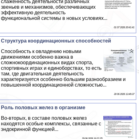
слаженность деятельности различных
звеньев и механизмов, обеспечивающих
эффективную деятельность
функциональной системы в новых условиях...
01 07 2026 20:41:41
Структура координационных способностей
Способность к овладению новыми
движениями особенно важна в
сложнокоординационных видах спорта,
спортивных играх и единоборствах, то есть
там, где двигательная деятельность
хаpaктеризуется особенно большим разнообразием и
повышенной координационной сложностью...
30 06 2026 13:49:37
Роль пoлoвых желез в организме
Во-вторых, в составе пoлoвых желез
находятся особые комплексы, связанные с
эндокринной функцией...
29 06 2026 16:21:25