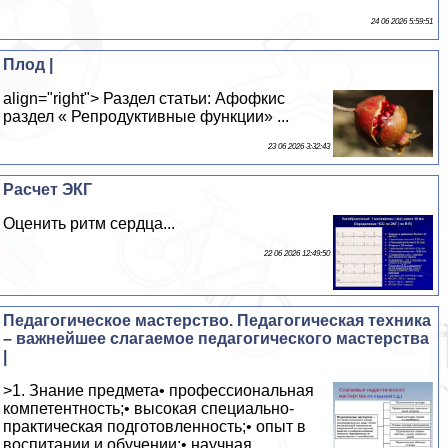
24 06 2026 5:59:51
Плод |
align="right"> Раздел статьи: Афофкис
раздел « Репродуктивные функции» ...
23 06 2026 3:32:43
Расчет ЭКГ
Оценить ритм сердца...
22 06 2026 12:49:50
Педагогическое мастерство. Педагогическая техника
– важнейшее слагаемое педагогического мастерства
|
>1. Знание предмета• профессиональная
компетентность;• высокая специально-
практическая подготовленность;• опыт в
воспитании и обучении;• научная