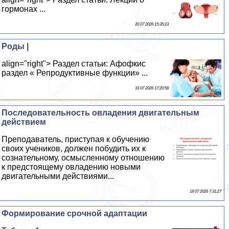
гормонах ...
20 07 2026 15:35:23
Роды |
align="right"> Раздел статьи: Афофкис
раздел « Репродуктивные функции» ...
19 07 2026 17:20:58
Последовательность овладения двигательным
действием
Преподаватель, приступая к обучению
своих учеников, должен побудить их к
сознательному, осмысленному отношению
к предстоящему овладению новыми
двигательными действиями...
18 07 2026 7:31:27
Формирование срочной адаптации