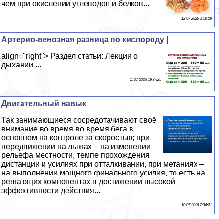
чем при окислении углеводов и белков...
12 07 2026 3:18:29
Артерио-венозная разница по кислороду |
align="right"> Раздел статьи: Лекции о
дыхании ...
11 07 2026 19:37:25
Двигательный навык
Так занимающиеся сосредотачивают своё
внимание во время во время бега в
основном на контроле за скоростью; при
передвижении на лыжах – на изменении
рельефа местности, темпе прохождения
дистанции и усилиях при отталкивании, при метаниях –
на выполнении мощного финального усилия, то есть на
решающих компонентах в достижении высокой
эффективности действия...
10 07 2026 7:34:21