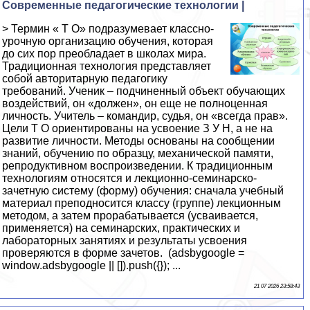
Современные педагогические технологии |
> Термин « Т О» подразумевает классно-
урочную организацию обучения, которая
до сих пор преобладает в школах мира.
Традиционная технология представляет
собой авторитарную педагогику
требований. Ученик – подчиненный объект обучающих
воздействий, он «должен», он еще не полноценная
личность. Учитель – командир, судья, он «всегда прав».
Цели Т О ориентированы на усвоение З У Н, а не на
развитие личности. Методы основаны на сообщении
знаний, обучению по образцу, механической памяти,
репродуктивном воспроизведении. К традиционным
технологиям относятся и лекционно-семинарско-
зачетную систему (форму) обучения: сначала учебный
материал преподносится классу (группе) лекционным
методом, а затем прорабатывается (усваивается,
применяется) на семинарских, практических и
лабораторных занятиях и результаты усвоения
проверяются в форме зачетов. (adsbygoogle =
window.adsbygoogle || []).push({}); ...
21 07 2026 23:58:43