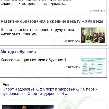
словесных методов с наглядными...
21 06 2026 6:50:31
Развитие образования в средние века (V – XVII века)
Воспитывалось презрение к труду, в том
числе умственному...
20 06 2026 5:47:23
Методы обучения
Классификации методов обучения 1...
19 06 2026 8:13:14
Еще:
Спорт и здоровье -1
::
Спорт и здоровье -2
::
Спорт и
здоровье -3
::
Спорт и здоровье -4
::