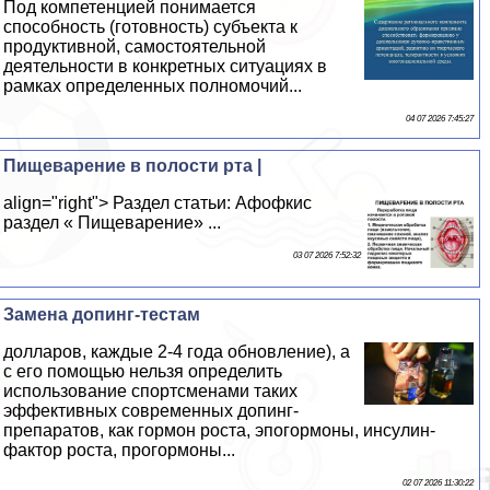
Под компетенцией понимается
способность (готовность) субъекта к
продуктивной, самостоятельной
деятельности в конкретных ситуациях в
рамках определенных полномочий...
04 07 2026 7:45:27
Пищеварение в полости рта |
align="right"> Раздел статьи: Афофкис
раздел « Пищеварение» ...
03 07 2026 7:52:32
Замена допинг-тестам
долларов, каждые 2-4 года обновление), а
с его помощью нельзя определить
использование спортсменами таких
эффективных современных допинг-
препаратов, как гормон роста, эпогормоны, инсулин-
фактор роста, прогормоны...
02 07 2026 11:30:22