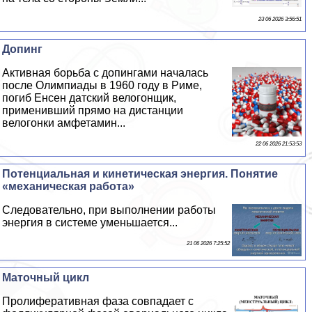
23 06 2026 3:56:51
Допинг
Активная борьба с допингами началась
после Олимпиады в 1960 году в Риме,
погиб Енсен датский велогонщик,
применивший прямо на дистанции
велогонки амфетамин...
22 06 2026 21:53:53
Потенциальная и кинетическая энергия. Понятие
«механическая работа»
Следовательно, при выполнении работы
энергия в системе уменьшается...
21 06 2026 7:25:52
Маточный цикл
Пролиферативная фаза совпадает с