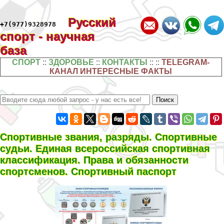
Русский
+7(977)9328978
спорт - научная
база
СПОРТ
::
ЗДОРОВЬЕ
::
КОНТАКТЫ
:: ::
TELEGRAM-
КАНАЛ ИНТЕРЕСНЫЕ ФАКТЫ
Спортивные звания, разряды. Спортивные
судьи. Единая всероссийская спортивная
классификация. Права и обязанности
спортсменов. Спортивный паспорт