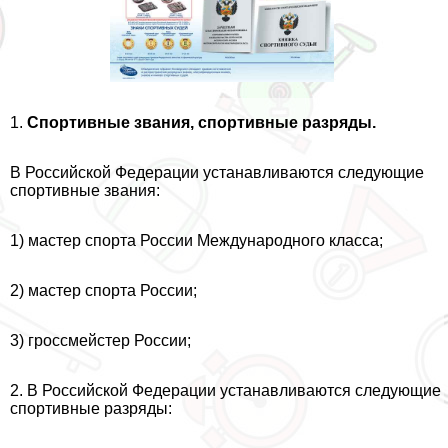
1.
Спортивные звания, спортивные разряды.
В Российской Федерации устанавливаются следующие
спортивные звания:
1) мастер спорта России Международного класса;
2) мастер спорта России;
3) гроссмейстер России;
2. В Российской Федерации устанавливаются следующие
спортивные разряды: