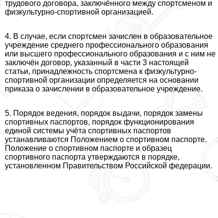
трудового договора, заключённого между спортсменом и
физкультурно-спортивной организацией.
4. В случае, если спортсмен зачислен в образовательное
учреждение среднего профессионального образования
или высшего профессионального образования и с ним не
заключён договор, указанный в части 3 настоящей
статьи, принадлежность спортсмена к физкультурно-
спортивной организации определяется на основании
приказа о зачислении в образовательное учреждение.
5. Порядок ведения, порядок выдачи, порядок замены
спортивных паспортов, порядок функционирования
единой системы учёта спортивных паспортов
устанавливаются Положением о спортивном паспорте.
Положение о спортивном паспорте и образец
спортивного паспорта утверждаются в порядке,
установленном Правительством Российской федерации.