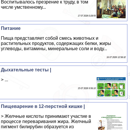
Воспитывалось презрение к труду, в том
числе умственному...
17 07 2026 0:28:55
Питание
Пища представляет собой смесь животных и
растительных продуктов, содержащих белки, жиры
углеводы, витамины, минеральные соли и воду...
16 07 2026 12:58:32
Дыхательные тесты |
> ...
15 07 2026 9:56:10
Пищеварение в 12-перстной кишке |
> Желчные кислоты принимают участие в
процессе переваривания жира. Желчный
пигмент билирубин образуется из