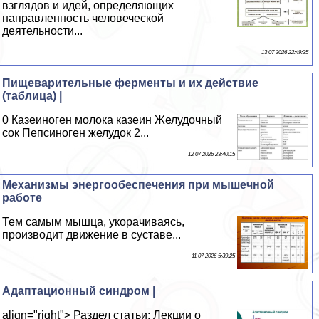
взглядов и идей, определяющих
направленность человеческой
деятельности...
13 07 2026 22:49:35
Пищеварительные ферменты и их действие
(таблица) |
0 Казеиноген молока казеин Желудочный
сок Пепсиноген желудок 2...
12 07 2026 23:40:15
Механизмы энергообеспечения при мышечной
работе
Тем самым мышца, укорачиваясь,
производит движение в суставе...
11 07 2026 5:39:25
Адаптационный синдром |
align="right"> Раздел статьи: Лекции о