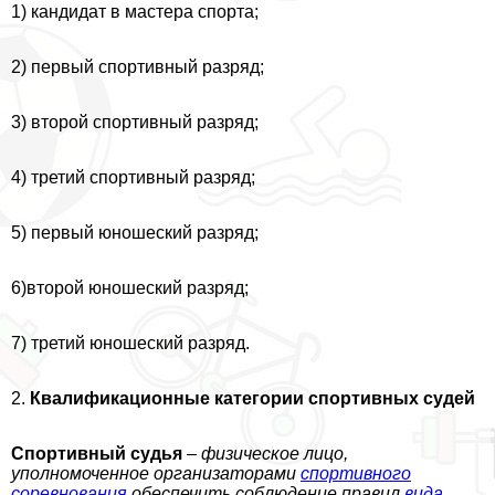
1) кандидат в мастера спорта;
2) первый спортивный разряд;
3) второй спортивный разряд;
4) третий спортивный разряд;
5) первый юношеский разряд;
6)второй юношеский разряд;
7) третий юношеский разряд.
2.
Квалификационные категории спортивных судей
Спортивный судья
–
физическое лицо,
уполномоченное организаторами
спортивного
соревнования
обеспечить соблюдение правил
вида