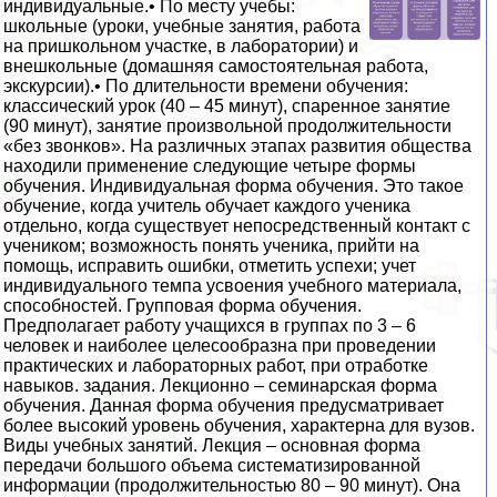
индивидуальные.• По месту учебы:
школьные (уроки, учебные занятия, работа
на пришкольном участке, в лаборатории) и
внешкольные (домашняя самостоятельная работа,
экскурсии).• По длительности времени обучения:
классический урок (40 – 45 минут), спаренное занятие
(90 минут), занятие произвольной продолжительности
«без звонков». На различных этапах развития общества
находили применение следующие четыре формы
обучения. Индивидуальная форма обучения. Это такое
обучение, когда учитель обучает каждого ученика
отдельно, когда существует непосредственный контакт с
учеником; возможность понять ученика, прийти на
помощь, исправить ошибки, отметить успехи; учет
индивидуального темпа усвоения учебного материала,
способностей. Групповая форма обучения.
Предполагает работу учащихся в группах по 3 – 6
человек и наиболее целесообразна при проведении
практических и лабораторных работ, при отработке
навыков. задания. Лекционно – семинарская форма
обучения. Данная форма обучения предусматривает
более высокий уровень обучения, характерна для вузов.
Виды учебных занятий. Лекция – основная форма
передачи большого объема систематизированной
информации (продолжительностью 80 – 90 минут). Она