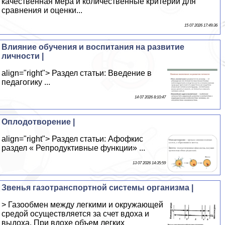
качественная мера и количественные критерии для
сравнения и оценки...
15 07 2026 17:49:36
Влияние обучения и воспитания на развитие
личности |
align="right"> Раздел статьи: Введение в
педагогику ...
14 07 2026 8:10:47
Оплодотворение |
align="right"> Раздел статьи: Афофкис
раздел « Репродуктивные функции» ...
13 07 2026 14:35:59
Звенья газотранспортной системы организма |
> Газообмен между легкими и окружающей
средой осуществляется за счет вдоха и
выдоха. При вдохе объем легких