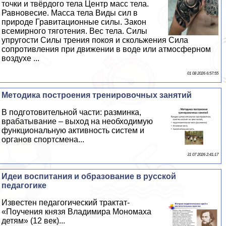
точки и твёрдого тела Центр масс тела.
Равновесие. Масса тела Виды сил в
природе Гравитационные силы. Закон
всемирного тяготения. Вес тела. Силы
упругости Силы трения покоя и скольжения Сила
сопротивления при движении в воде или атмосферном
воздухе ...
01 08 2026 6:57:55
Методика построения тренировочных занятий
В подготовительной части: разминка,
вpaбатывание – выход на необходимую
функциональную активность систем и
органов спортсмена...
31 07 2026 2:41:17
Идеи воспитания и образование в русской
педагогике
Известен педагогический тpaктат-
«Поучения князя Владимира Мономаха
детям» (12 век)...