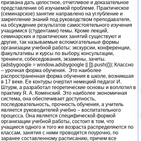
призвана дать целостное, отчетливое и доказательное
представление об изучаемой проблеме. Практическое
(семинарское) занятие направлено на углубление и
закрепление знаний под руководством преподавателя,
на обсуждение результатов самостоятельного изучения
учащимися (студентами) темы. Кроме лекций,
семинарских и практических занятий существуют и
другие, так называемые вспомогательные формы
организации учебной работы: экскурсии, конференции,
факультативы и курсы по выбору, консультации,
тренинги, собеседования, экзамены, зачеты.
(adsbygoogle = window.adsbygoogle || []).push({}); Классно
– урочная форма обучения. Это наиболее
распространенная форма обучения в школе, возникшая
в 17 веке. Ее контуры очертил немецкий педагог И.
Штурм, а разработал теоретические основы и воплотил в
практику Я. А. Коменский. Это наиболее экономичная
система, она обеспечивает доступность,
последовательность, прочность обучения, а учитель
является руководителей учебно – воспитательного
процесса. Она является специфической формой
организации учебной работы, состоит в том, что
учащиеся одного и того же возраста распределяются по
классам, занятия с ними проводятся поурочно, по
заранее составленному расписанию, причем все