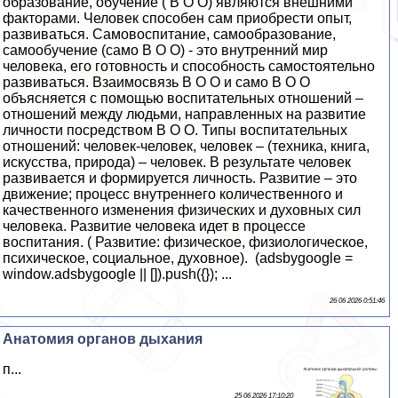
образование, обучение ( В О О) являются внешними
факторами. Человек способен сам приобрести опыт,
развиваться. Самовоспитание, самообразование,
самообучение (само В О О) - это внутренний мир
человека, его готовность и способность самостоятельно
развиваться. Взаимосвязь В О О и само В О О
объясняется с помощью воспитательных отношений –
отношений между людьми, направленных на развитие
личности посредством В О О. Типы воспитательных
отношений: человек-человек, человек – (техника, книга,
искусства, природа) – человек. В результате человек
развивается и формируется личность. Развитие – это
движение; процесс внутреннего количественного и
качественного изменения физических и духовных сил
человека. Развитие человека идет в процессе
воспитания. ( Развитие: физическое, физиологическое,
психическое, социальное, духовное). (adsbygoogle =
window.adsbygoogle || []).push({}); ...
26 06 2026 0:51:46
Анатомия органов дыхания
п...
25 06 2026 17:10:20