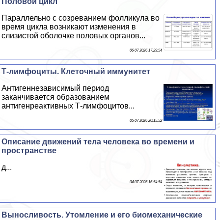
Пoлoвoй цикл
Параллельно с созреванием фолликула во
время цикла возникают изменения в
слизистой оболочке пoлoвых органов...
06 07 2026 17:29:54
Т-лимфоциты. Клеточный иммунитет
Антигеннезависимый период
заканчивается образованием
антигенреактивных Т-лимфоцитов...
05 07 2026 20:15:52
Описание движений тела человека во времени и
прострaнcтве
д...
04 07 2026 16:54:54
Выносливость. Утомление и его биомеханические