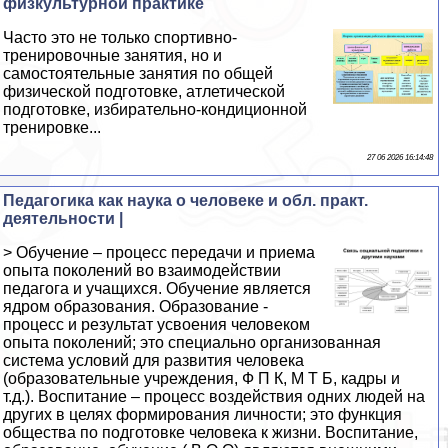
физкультурной пpaктике
Часто это не только спортивно-
тренировочные занятия, но и
самостоятельные занятия по общей
физической подготовке, атлетической
подготовке, избирательно-кондиционной
тренировке...
27 06 2026 16:14:48
Педагогика как наука о человеке и обл. практ.
деятельности |
> Обучение – процесс передачи и приема
опыта поколений во взаимодействии
педагога и учащихся. Обучение является
ядром образования. Образование -
процесс и результат усвоения человеком
опыта поколений; это специально организованная
система условий для развития человека
(образовательные учреждения, Ф П К, М Т Б, кадры и
т.д.). Воспитание – процесс воздействия одних людей на
других в целях формирования личности; это функция
общества по подготовке человека к жизни. Воспитание,