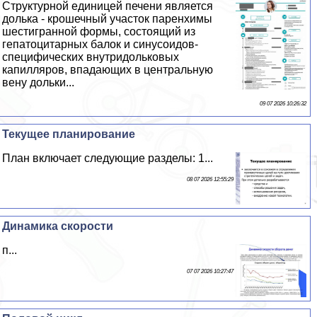
Структурной единицей печени является
долька - крошечный участок паренхимы
шестигранной формы, состоящий из
гепатоцитарных балок и синусоидов-
специфических внутридольковых
капилляров, впадающих в центральную
вену дольки...
09 07 2026 10:26:32
Текущее планирование
План включает следующие разделы: 1...
08 07 2026 12:55:29
Динамика скорости
п...
07 07 2026 10:27:47