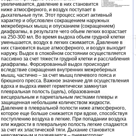
увеличивается, давление в них становится
ниже атмосферного, и воздух поступает в
дыхательные пути. Этот процесс носит активный
характер и обусловлен сокращением наружных
межреберных мышц и опусканием (сокращением)
диафрагмы, в результате чего объем легких возрастает
на 250-300 мл. Во время выдоха объем грудной клетки
уменьшается, воздух в легких сжимается. Давление в
них становится выше атмосферного, и воздух выходит
наружу. Выдох в спокойном состоянии осуществляется
пассивно за счет тяжести грудной клетки и расслабления
диафрагмы. Форсированный выдох происходит
вследствие сокращения внутренних межреберных
мышц, частично – за счет мышц плечевого пояса и
брюшного пресса. Важное значение для осуществления
вдоха и выдоха имеет герметически замкнутая
плевральная полость (щель), образованная
висцеральным и париетальным листками плевры и
защищенная небольшим количеством жидкости.
Давление в плевральной полости ниже атмосферного,
которое еще больше снижается при вдохе, способствуя
поступлению воздуха в легкие. При попадании воздуха
или жидкости в плевральную полость легкие спадаются
за счет их эластической тяги. Дыхание становится
невозможным и развивается – пневмоторакс. ...