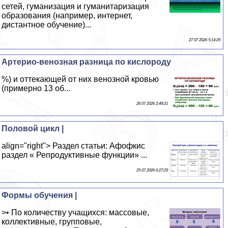
сетей, гуманизация и гуманитаризация
образования (например, интернет,
дистантное обучение)...
27 07 2026 5:14:29
Артерио-венозная разница по кислороду
%) и оттекающей от них венозной кровью
(примерно 13 об...
26 07 2026 2:49:21
Половой цикл |
align="right"> Раздел статьи: Афофкис
раздел « Репродуктивные функции» ...
25 07 2026 6:27:29
Формы обучения |
>• По количеству учащихся: массовые,
коллективные, групповые,