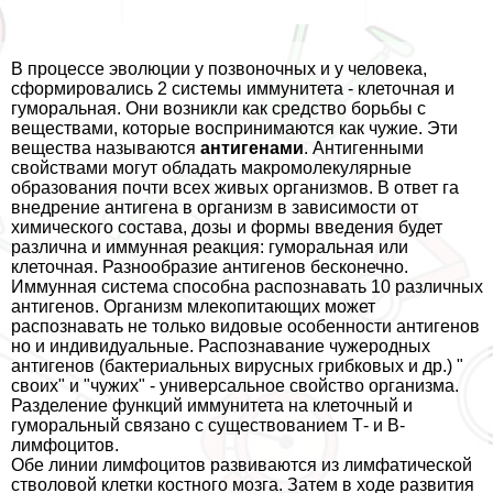
В процессе эволюции у позвоночных и у человека,
сформировались 2 системы иммунитета - клеточная и
гумopaльная. Они возникли как средство борьбы с
веществами, которые воспринимаются как чужие. Эти
вещества называются
антигенами
. Антигенными
свойствами могут обладать макромолекулярные
образования почти всех живых организмов. В ответ га
внедрение антигена в организм в зависимости от
химического состава, дозы и формы введения будет
различна и иммунная реакция: гумopaльная или
клеточная. Разнообразие антигенов бесконечно.
Иммунная система способна распознавать 10 различных
антигенов. Организм млекопитающих может
распознавать не только видовые особенности антигенов
но и индивидуальные. Распознавание чужеродных
антигенов (бактериальных вирусных грибковых и др.) "
своих" и "чужих" - универсальное свойство организма.
Разделение функций иммунитета на клеточный и
гумopaльный связано с существованием Т- и В-
лимфоцитов.
Обе линии лимфоцитов развиваются из лимфатической
стволовой клетки костного мозга. Затем в ходе развития