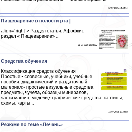
12 07 2026 14:44:51
Пищеварение в полости рта |
align="right"> Раздел статьи: Афофкис
раздел « Пищеварение» ...
11 07 2026 18:48:27
Средства обучения
Классификация средств обучения
Простые:• словесные, учебники, учебные
пособия, дидактический и раздаточный
материал;• простые визуальные средства:
предметы, чучела, образцы минералов,
части машин, модели;• графические средства: картины,
схемы, карты...
10 07 2026 11:33:55
Резюме по теме «Печень»