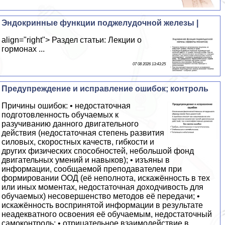
Эндокринные функции поджелудочной железы |
align="right"> Раздел статьи: Лекции о
гормонах ...
07 08 2026 13:43:25
Предупреждение и исправление ошибок; контроль
Причины ошибок: • недостаточная
подготовленность обучаемых к
разучиванию данного двигательного
действия (недостаточная степень развития
силовых, скоростных качеств, гибкости и
других физических способностей, небольшой фонд
двигательных умений и навыков); • изъяны в
информации, сообщаемой преподавателем при
формировании ООД (её неполнота, искажённость в тех
или иных моментах, недостаточная доходчивость для
обучаемых) несовершенство методов её передачи; •
искажённость воспринятой информации в результате
неадекватного освоения её обучаемым, недостаточный
самоконтроль; • отрицательное взаимодействие в