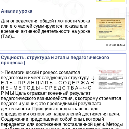
Анализ урока
Для определения общей плотности урока
или его частей суммируются показатели
времени активной деятельности на уроке
(Tад)...
01 08 2026 11:48:53
Сущность, структура и этапы педагогического
процесса |
> Педагогический процесс создается
педагогом и имеет следующую структуру. Ц
Е Л Ь – П Р И Н Ц И П Ы – С О Д Е Р Ж А Н
И Е – М Е Т О Д Ы – С Р Е Д С Т В А – Ф О
Р М Ы Цель отражает конечный результат
педагогического взаимодействия, к которому стремятся
педагог и ученик; это предвидимый результата
деятельности. Принципы предназначены для
определения основных направлений достижения цели.
Содержание представляет собой опыт, который
передается для достижения поставленной цели. Методы