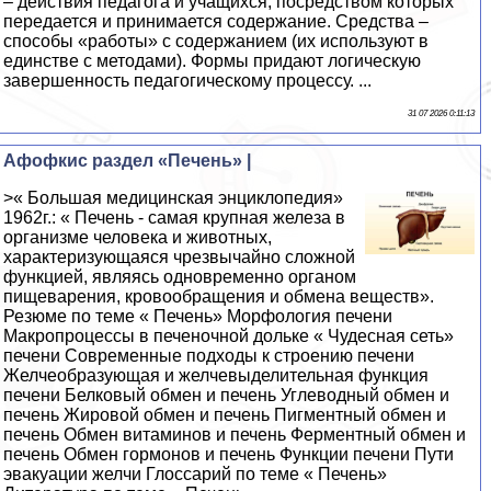
– действия педагога и учащихся, посредством которых
передается и принимается содержание. Средства –
способы «работы» с содержанием (их используют в
единстве с методами). Формы придают логическую
завершенность педагогическому процессу. ...
31 07 2026 0:11:13
Афофкис раздел «Печень» |
>« Большая медицинская энциклопедия»
1962г.: « Печень - самая крупная железа в
организме человека и животных,
характеризующаяся чрезвычайно сложной
функцией, являясь одновременно органом
пищеварения, кровообращения и обмена веществ».
Резюме по теме « Печень» Морфология печени
Макропроцессы в печеночной дольке « Чудесная сеть»
печени Современные подходы к строению печени
Желчеобразующая и желчевыделительная функция
печени Белковый обмен и печень Углеводный обмен и
печень Жировой обмен и печень Пигментный обмен и
печень Обмен витаминов и печень Ферментный обмен и
печень Обмен гормонов и печень Функции печени Пути
эвакуации желчи Глоссарий по теме « Печень»