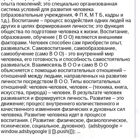
опыта поколений; это специально организованная
система условий для развития человека
(образовательные учреждения, Ф П К, М Т Б, кадры и
т.д.). Воспитание – процесс воздействия одних людей на
других в целях формирования личности; это функция
общества по подготовке человека к жизни. Воспитание,
образование, обучение ( В О О) являются внешними
факторами. Человек способен сам приобрести опыт,
развиваться. Самовоспитание, самообразование,
самообучение (само В О О) - это внутренний мир
человека, его готовность и способность самостоятельно
развиваться. Взаимосвязь В О О и само В О О
объясняется с помощью воспитательных отношений –
отношений между людьми, направленных на развитие
личности посредством В О О. Типы воспитательных
отношений: человек-человек, человек – (техника, книга,
искусства, природа) – человек. В результате человек
развивается и формируется личность. Развитие – это
движение; процесс внутреннего количественного и
качественного изменения физических и духовных сил
человека. Развитие человека идет в процессе
воспитания. ( Развитие: физическое, физиологическое,
психическое, социальное, духовное). (adsbygoogle =
window.adsbygoogle || []).push({}); ...