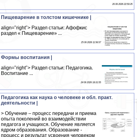
26 06 2026 22:50:35
Пищеварение в толстом кишечнике |
align="right"> Раздел статьи: Афофкис
раздел « Пищеварение» ...
25 06 2026 11:56:57
Формы воспитания |
align="right"> Раздел статьи: Педагогика.
Воспитание ...
24 06 2026 18:31:55
Педагогика как наука о человеке и обл. практ.
деятельности |
> Обучение – процесс передачи и приема
опыта поколений во взаимодействии
педагога и учащихся. Обучение является
ядром образования. Образование -
процесс и результат усвоения человеком