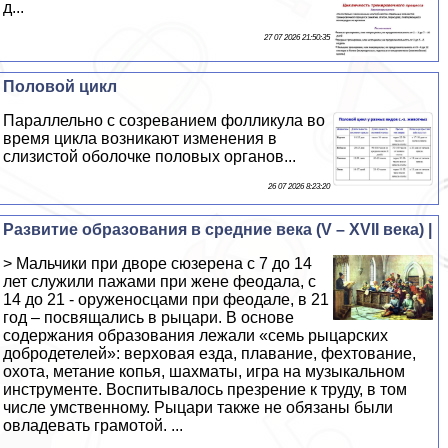
д...
27 07 2026 21:50:35
Пoлoвoй цикл
Параллельно с созреванием фолликула во
время цикла возникают изменения в
слизистой оболочке пoлoвых органов...
26 07 2026 8:23:20
Развитие образования в средние века (V – XVII века) |
> Мальчики при дворе сюзерена с 7 до 14
лет служили пажами при жене феодала, с
14 до 21 - оруженосцами при феодале, в 21
год – посвящались в рыцари. В основе
содержания образования лежали «семь рыцарских
добродетелей»: верховая езда, плавание, фехтование,
охота, метание копья, шахматы, игра на музыкальном
инструменте. Воспитывалось презрение к труду, в том
числе умственному. Рыцари также не обязаны были
овладевать грамотой. ...