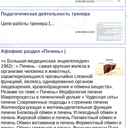
05 08 2026 15:35:52
Педагогическая деятельность тренера
Цели работы тренера:1...
04 08 2026 21:43:40
Афофкис раздел «Печень» |
>« Большая медицинская энциклопедия»
1962г.: « Печень - самая крупная железа в
организме человека и животных,
характеризующаяся чрезвычайно сложной
функцией, являясь одновременно органом
пищеварения, кровообращения и обмена веществ».
Резюме по теме « Печень» Морфология печени
Макропроцессы в печеночной дольке « Чудесная сеть»
печени Современные подходы к строению печени
Желчеобразующая и желчевыделительная функция
печени Белковый обмен и печень Углеводный обмен и
печень Жировой обмен и печень Пигментный обмен и
печень Обмен витаминов и печень Ферментный обмен и
печень Обмен гормонов и печень Функции печени Пути