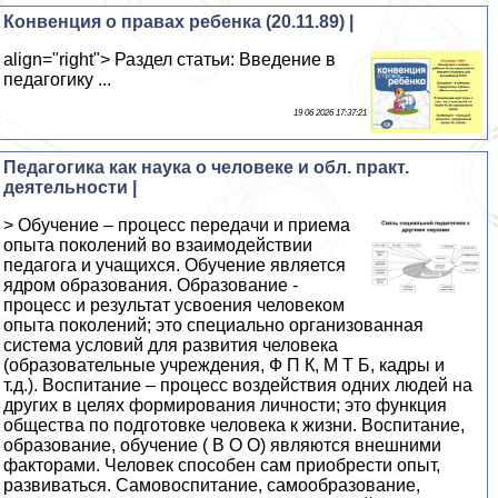
Конвенция о правах ребенка (20.11.89) |
align="right"> Раздел статьи: Введение в
педагогику ...
19 06 2026 17:37:21
Педагогика как наука о человеке и обл. практ.
деятельности |
> Обучение – процесс передачи и приема
опыта поколений во взаимодействии
педагога и учащихся. Обучение является
ядром образования. Образование -
процесс и результат усвоения человеком
опыта поколений; это специально организованная
система условий для развития человека
(образовательные учреждения, Ф П К, М Т Б, кадры и
т.д.). Воспитание – процесс воздействия одних людей на
других в целях формирования личности; это функция
общества по подготовке человека к жизни. Воспитание,
образование, обучение ( В О О) являются внешними
факторами. Человек способен сам приобрести опыт,
развиваться. Самовоспитание, самообразование,