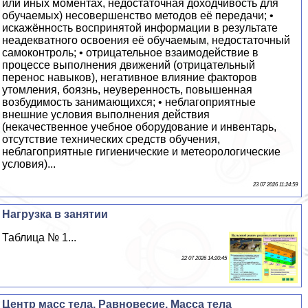
или иных моментах, недостаточная доходчивость для
обучаемых) несовершенство методов её передачи; •
искажённость воспринятой информации в результате
неадекватного освоения её обучаемым, недостаточный
самоконтроль; • отрицательное взаимодействие в
процессе выполнения движений (отрицательный
перенос навыков), негативное влияние факторов
утомления, боязнь, неуверенность, повышенная
возбудимость занимающихся; • нeблагоприятные
внешние условия выполнения действия
(некачественное учебное оборудование и инвентарь,
отсутствие технических средств обучения,
нeблагоприятные гигиенические и метеорологические
условия)...
23 07 2026 11:24:59
Нагрузка в занятии
Таблица № 1...
22 07 2026 14:20:45
Центр масс тела. Равновесие. Масса тела