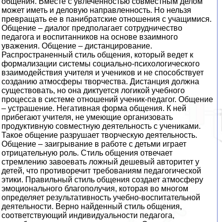
общения. Вместе с увлеченностью совместным делом
может иметь и деловую направленность. Но нельзя
превращать ее в панибратские отношения с учащимися.
Общение – диалог предполагает сотрудничество
педагога и воспитанников на основе взаимного
уважения. Общение – дистанцирование.
Распространенный стиль общения, который ведет к
формализации системы социально-психологического
взаимодействия учителя и учеников и не способствует
созданию атмосферы творчества. Дистанция должна
существовать, но она диктуется логикой учебного
процесса в системе отношений ученик-педагог. Общение
– устрашение. Негативная форма общения. К ней
прибегают учителя, не умеющие организовать
продуктивную совместную деятельность с учениками.
Такое общение разрушает творческую деятельность.
Общение – заигрывание в работе с детьми играет
отрицательную роль. Стиль общения отвечает
стремлению завоевать ложный дешевый авторитет у
детей, что противоречит требованиям педагогической
этики. Правильный стиль общения создает атмосферу
эмоционального благополучия, которая во многом
определяет результативность учебно-воспитательной
деятельности. Верно найденный стиль общения,
соответствующий индивидуальности педагога,