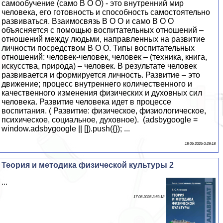
самообучение (само В О О) - это внутренний мир
человека, его готовность и способность самостоятельно
развиваться. Взаимосвязь В О О и само В О О
объясняется с помощью воспитательных отношений –
отношений между людьми, направленных на развитие
личности посредством В О О. Типы воспитательных
отношений: человек-человек, человек – (техника, книга,
искусства, природа) – человек. В результате человек
развивается и формируется личность. Развитие – это
движение; процесс внутреннего количественного и
качественного изменения физических и духовных сил
человека. Развитие человека идет в процессе
воспитания. ( Развитие: физическое, физиологическое,
психическое, социальное, духовное). (adsbygoogle =
window.adsbygoogle || []).push({}); ...
18 06 2026 0:29:18
Теория и методика физической культуры 2
...
17 06 2026 3:59:18