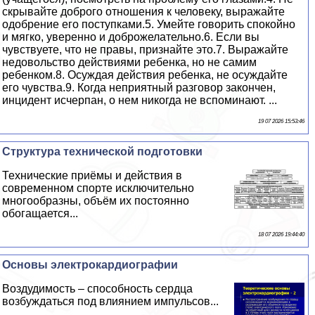
скрывайте доброго отношения к человеку, выражайте
одобрение его поступками.5. Умейте говорить спокойно
и мягко, уверенно и доброжелательно.6. Если вы
чувствуете, что не правы, признайте это.7. Выражайте
недовольство действиями ребенка, но не самим
ребенком.8. Осуждая действия ребенка, не осуждайте
его чувства.9. Когда неприятный разговор закончен,
инцидент исчерпан, о нем никогда не вспоминают. ...
19 07 2026 15:53:46
Структура технической подготовки
Технические приёмы и действия в
современном спорте исключительно
многообразны, объём их постоянно
обогащается...
18 07 2026 19:44:40
Основы электрокардиографии
Воздудимость – способность сердца
возбуждаться под влиянием импульсов...