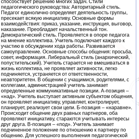
способствует решению многих задач. Стили
педагогического руководства: Авторитарный стиль.
Педагог единолично определяет деятельность группы,
пресекает всякую инициативу. Основные формы
взаимодействия: приказ, указание, инструкция, выговор,
наказание. Преобладает начальственный тон.
Демократический стиль. Проявляется в опоре педагога
на мнение коллектива. Учитель подключает каждого к
участию в обсуждении хода работы. Развивается
самоуправление. Основные способы общения: просьба,
совет, информация. Либеральный стиль (анархический,
попустительский). Учитель старается не вмешиваться в
жизнь коллектива, не проявляет активности, легко
подчиняется, устраняется от ответственности,
неавторитетен. В общении с учащимися, родителями, с
коллегами, администрацией учитель занимает
определенные коммуникативные позиции. А-позиция –
«над». Учитель выступает активным субъектом общения,
он проявляет инициативу, управляет, контролирует,
планирует, реализует свои цели. Б-позиция – «наравне».
Происходит общение двух равных партнеров, оба
проявляют инициативу, стараются учитывать интересы
друг друга. В-позиция – «под». Учитель занимает
подчиненное положение по отношению к партнеру по
общению. Для успешного выполнения педагогической