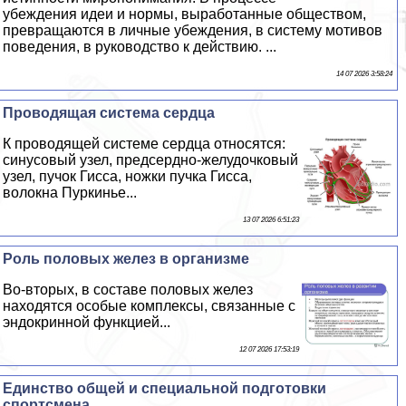
убеждения идеи и нормы, выработанные обществом,
превращаются в личные убеждения, в систему мотивов
поведения, в руководство к действию. ...
14 07 2026 3:58:24
Проводящая система сердца
К проводящей системе сердца относятся:
синусовый узел, предсердно-желудочковый
узел, пучок Гисса, ножки пучка Гисса,
волокна Пуркинье...
13 07 2026 6:51:23
Роль пoлoвых желез в организме
Во-вторых, в составе пoлoвых желез
находятся особые комплексы, связанные с
эндокринной функцией...
12 07 2026 17:53:19
Единство общей и специальной подготовки
спортсмена