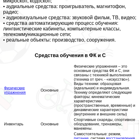
микроскоп, кодоскоп;
• аудиальные средства: проигрыватель, магнитофон,
радио;
• аудиовизуальные средства: звуковой фильм, ТВ, видео;
• средства автоматизирующие процесс обучения:
лингвистические кабинеты, компьютерные классы,
телекоммуникационные сети;
• реальные объекты: производство, сооружения.
Средства обучения в ФК и С
Физические упражнения – это
основные средства ФК и С, они
связаны с техникой выполнения
(техника от греч. - «искусство»).
Виды техники: образцовая
Физические
(идеальная) и индивидуальная.
Основные
упражнения
Технику определяют следующие
факторы: кинематические
хаpaктеристики
(прострaнcтвенные, временные) и
динамические хаpaктеристики
(внутренние и внешние силы)
Спортивные снаряды, спортивное
Инвентарь
Основные
оборудование, тренажеры,
манекены.
Самостоятельные: режим,
питание
, система
восстановления